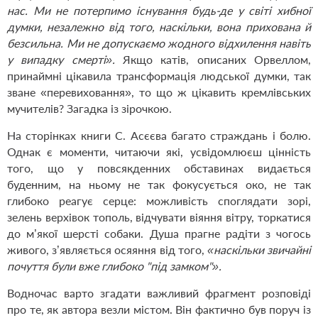
нас. Ми не потерпимо існування будь-де у світі хибної
думки, незалежно від того, наскільки, вона прихована й
безсильна. Ми не допускаємо жодного відхилення навіть
у випадку смерті».
Якщо катів, описаних Орвеллом,
принаймні цікавила трансформація людської думки, так
зване «перевиховання», то що ж цікавить кремлівських
мучителів? Загадка із зірочкою.
На сторінках книги С. Асєєва багато страждань і болю.
Однак є моменти, читаючи які, усвідомлюєш цінність
того, що у повсякденних обставинах видається
буденним, на ньому не так фокусується око, не так
глибоко реагує серце: можливість споглядати зорі,
зелень верхівок тополь, відчувати віяння вітру, торкатися
до м’якої шерсті собаки. Душа прагне радіти з чогось
живого, з’являється осяяння від того,
«
наскільки звичайні
почуття були вже глибоко "під замком"».
Водночас варто згадати важливий фрагмент розповіді
про те, як автора везли містом. Він фактично був поруч із