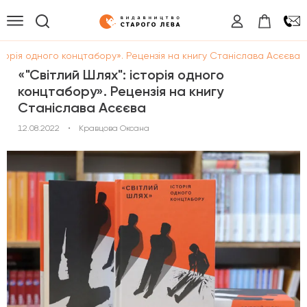
сторія одного концтабору». Рецензія на книгу Станіслава Асєєва
«"Світлий Шлях": історія одного
концтабору». Рецензія на книгу
Станіслава Асєєва
12.08.2022
•
Кравцова Оксана