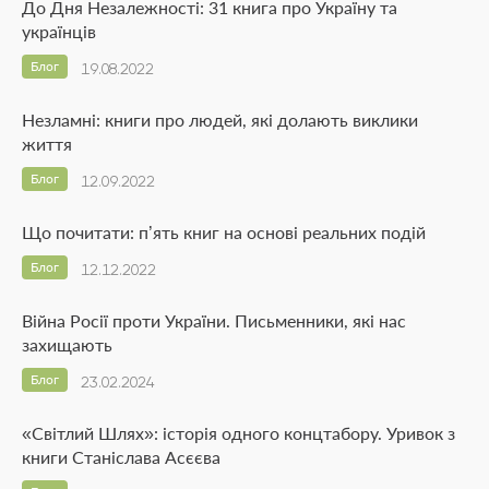
До Дня Незалежності: 31 книга про Україну та
українців
Блог
19.08.2022
Незламні: книги про людей, які долають виклики
життя
Блог
12.09.2022
Що почитати: п’ять книг на основі реальних подій
Блог
12.12.2022
Війна Росії проти України. Письменники, які нас
захищають
Блог
23.02.2024
«Світлий Шлях»: історія одного концтабору. Уривок з
книги Станіслава Асєєва