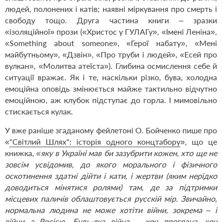
людей, полонених і катів; наявні міркування про смерть і
свободу тощо. Друга частина книги – зразки
«ізоляційної» прози («Христос у ГУЛАГу», «Імені Леніна»,
«Something about someone», «Герої набату», «Мені
майбутньому», «Дзвін», «Про труби і людей», «Есей про
вулкан», «Молитва атеїста»). Глибина осмислення себе й
ситуації вражає. Як і те, наскільки різко, бува, холодна
емоційна оповідь змінюється майже тактильно відчутно
емоційною, аж клубок підступає до горла. І мимовільно
стискається кулак.
У вже раніше згаданому фейлетоні О. Бойченко пише про
«
"Світлий Шлях": історія одного концтабору
», що це
книжка,
«яку в Україні мав би зазубрити кожен, хто ще не
зовсім усвідомив, до якого морального і фізичного
оскотинення здатні дійти і кати, і жертви (яким нерідко
доводиться мінятися ролями) там, де за підтримки
місцевих паличів облаштовується русскій мір. Звичайно,
нормальна людина не може хотіти війни, зокрема – і
війни з Росією. Будь-яка війна – хоч програна, хоч