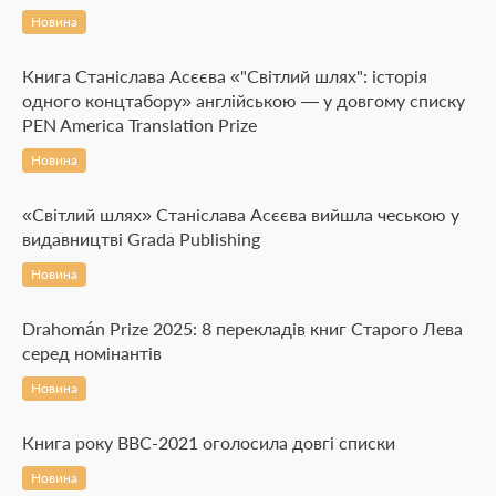
Новина
Книга Станіслава Асєєва «"Світлий шлях": історія
одного концтабору» англійською — у довгому списку
PEN America Translation Prize
Новина
«Світлий шлях» Станіслава Асєєва вийшла чеською у
видавництві Grada Publishing
Новина
Drahomán Prize 2025: 8 перекладів книг Старого Лева
серед номінантів
Новина
Книга року BBC-2021 оголосила довгі списки
Новина