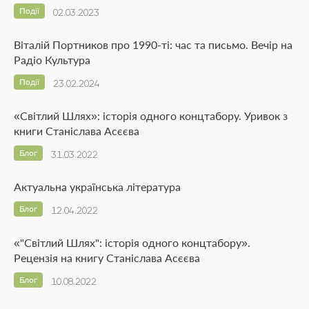
Події
02.03.2023
Віталій Портников про 1990-ті: час та письмо. Вечір на
Радіо Культура
Події
23.02.2024
«Світлий Шлях»: історія одного концтабору. Уривок з
книги Станіслава Асєєва
Блог
31.03.2022
Актуальна українська література
Блог
12.04.2022
«"Світлий Шлях": історія одного концтабору».
Рецензія на книгу Станіслава Асєєва
Блог
10.08.2022