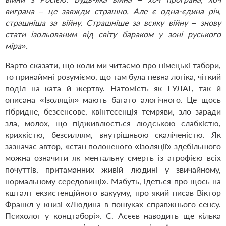
виграна – це завжди страшно. Але є одна-єдина річ,
страшніша за війну. Страшніше за всяку війну – знову
стати ізольованим від світу бараком у зоні руського
міра».
Варто сказати, що коли ми читаємо про німецькі табори,
то принаймні розуміємо, що там була певна логіка, чіткий
поділ на ката й жертву. Натомість як ГУЛАГ, так й
описана «Ізоляція» мають багато алогічного. Це щось
гібридне, безсенсове, квінтесенція темряви, зло заради
зла, молох, що підживлюється людською слабкістю,
крихкістю, безсиллям, внутрішньою скаліченістю. Як
зазначає автор, «с
тан полоненого «Ізоляції» здебільшого
можна означити як ментальну смерть із атрофією всіх
почуттів, притаманних живій людині у звичайному,
нормальному середовищі». Мабуть, ідеться про щось на
кшталт екзистенційного вакууму, про який писав Віктор
Франкл у книзі «
Людина в пошуках справжнього сенсу.
Психолог у концтаборі». С. Асєєв наводить ще кілька