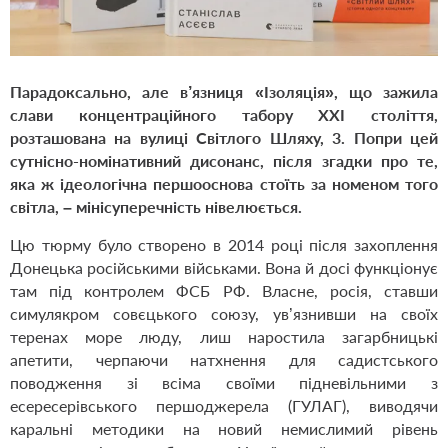
Парадоксально, але в’язниця «Ізоляція», що зажила
слави концентраційного табору ХХІ століття,
розташована на вулиці Світлого Шляху, 3. Попри цей
сутнісно-номінативний дисонанс, після згадки про те,
яка ж ідеологічна першооснова стоїть за номеном того
світла, – мінісуперечність нівелюється.
Цю тюрму було створено в 2014 році після захоплення
Донецька російськими військами. Вона й досі функціонує
там
під контролем ФСБ РФ. Власне, росія, ставши
симулякром совєцького союзу, ув’язнивши на своїх
теренах море люду, лиш наростила загарбницькі
апетити, черпаючи натхнення для садистського
поводження зі всіма своїми підневільними з
есересерівського першоджерела (ГУЛАГ), виводячи
каральні методики на новий немислимий рівень