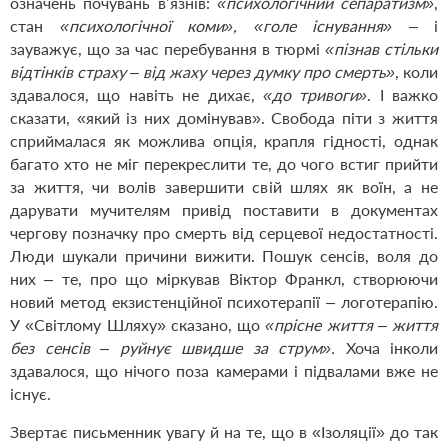
означень почувань в’язнів:
«психологічний сепаратизм»
,
стан
«психологічної коми», «голе існування»
– і
зауважує, що за час перебування в тюрмі
«пізнав стільки
відтінків страху – від жаху через думку про смерть»
, коли
здавалося, що навіть не дихає,
«до тривоги»
. І важко
сказати, «який із них домінував». Свобода піти з життя
сприймалася як можлива опція, крапля гідності, однак
багато хто не міг перекреслити те, до чого встиг прийти
за життя, чи волів завершити свій шлях як воїн, а не
дарувати мучителям привід поставити в документах
чергову позначку про смерть від серцевої недостатності.
Люди шукали причини вижити. Пошук сенсів, воля до
них – те, про що міркував Віктор Франкл, створюючи
новий метод екзистенційної психотерапії – логотерапію.
У «Світлому Шляху» сказано, що
«прісне життя – життя
без сенсів – руйнує швидше за струм».
Хоча інколи
здавалося, що нічого поза камерами і підвалами вже не
існує.
Звертає письменник увагу й на те, що в «Ізоляції» до так