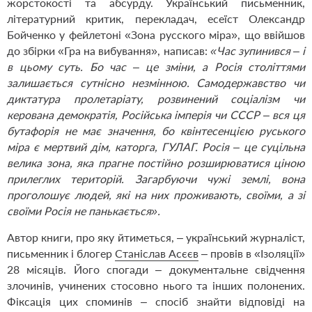
жорстокості та абсурду. Український письменник,
літературний критик, перекладач, есеїст Олександр
Бойченко у фейлетоні «Зона русского міра», що ввійшов
до збірки «Гра на вибування», написав:
«Час зупинився – і
в цьому суть. Бо час – це зміни, а Росія століттями
залишається сутнісно незмінною. Самодержавство чи
диктатура пролетаріату, розвинений соціалізм чи
керована демократія, Російська імперія чи СССР – вся ця
бутафорія не має значення, бо квінтесенцією руського
міра є мертвий дім, каторга, ГУЛАГ. Росія – це суцільна
велика зона, яка прагне постійно розширюватися ціною
прилеглих територій. Загарбуючи чужі землі, вона
проголошує людей, які на них проживають, своїми, а зі
своїми Росія не панькається».
Автор книги, про яку йтиметься, – український журналіст,
письменник і блогер
Станіслав Асєєв
– провів в «Ізоляції»
28 місяців. Його спогади – документальне свідчення
злочинів, учинених стосовно нього та інших полонених.
Фіксація цих споминів – спосіб знайти відповіді на