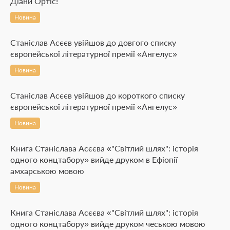
Діани Ортіс!
Новина
Станіслав Асєєв увійшов до довгого списку
європейської літературної премії «Ангелус»
Новина
Станіслав Асєєв увійшов до короткого списку
європейської літературної премії «Ангелус»
Новина
Книга Станіслава Асєєва «"Світлий шлях": історія
одного концтабору» вийде друком в Ефіопії
амхарською мовою
Новина
Книга Станіслава Асєєва «"Світлий шлях": історія
одного концтабору» вийде друком чеською мовою