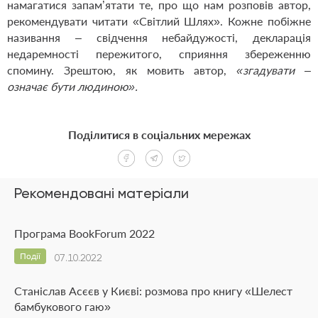
намагатися запам’ятати те, про що нам розповів автор,
рекомендувати читати «Світлий Шлях». Кожне побіжне
називання – свідчення небайдужості, декларація
недаремності пережитого, сприяння збереженню
спомину. Зрештою, як мовить автор,
«згадувати –
означає бути людиною».
Поділитися в соціальних мережах
Рекомендовані матеріали
Програма BookForum 2022
Події
07.10.2022
Станіслав Асєєв у Києві: розмова про книгу «Шелест
бамбукового гаю»