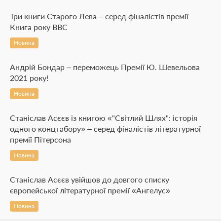
Три книги Старого Лева – серед фіналістів премії
Книга року ВВС
Новина
Андрій Бондар – переможець Премії Ю. Шевельова
2021 року!
Новина
Станіслав Асєєв із книгою «"Світлий Шлях": історія
одного концтабору» – серед фіналістів літературної
премії Пітерсона
Новина
Станіслав Асєєв увійшов до довгого списку
європейської літературної премії «Ангелус»
Новина