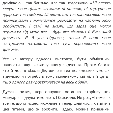
домівкою – так близько, але так недосяжно:
«
Ці десять
секунд мене цілком зламали: ні підвали, ні тортури не
вдарили так глибоко. Ці люди, що так наполегливо мене
принижували і намагалися розкласти на частини мою
особистість, і самі не знали, що зараз оце могли
отримати від мене все – будь-яке зізнання й будь-який
документ. Я б усе підписав, тільки б вони мене
застрелили натомість: така туга переповнила мене
цілком».
Усе ж автору вдалося вистояти, бути обміняним,
написати таку важливу книгу-свідчення. Проте багато
хто й досі в «Ізоляції», живе в тих нелюдських умовах,
відчуваючи потребу в тому маленькому світлі, тій цятці,
«що одного разу розтягнеться на весь обрій».
Думаю, читач, перегорнувши останню сторінку цих
мемуарів, відчуватиме лють і безсилля. Не розумітиме, як
все те, що описано, можливе в теперішній час; як вийти з
цієї пітьми, що ж зробити. Гадаю, можна принаймні