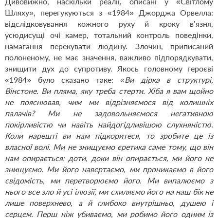
Дивовижно, наскільки реалії, описані у «Світлому
Шляху», перегукуються з «1984» Джорджа Орвелла:
відслідковування кожного руху й кроку в’язня,
усюдисущі очі камер, тотальний контроль поведінки,
намагання перекувати людину. Злочин, приписаний
полоненому, не має значення, важливо підпорядкувати,
знищити дух до супротиву. Якось головному героєві
«1984» було сказано таке:
«Ви дірка в структурі,
Вінстоне. Ви пляма, яку треба стерти. Хіба я вам щойно
не пояснював, чим ми відрізняємося від колишніх
палачів? Ми не задовольняємося негативною
покірливістю чи навіть найдогідливішою слухняністю.
Коли нарешті ви нам підкоритеся, то зробите це із
власної волі. Ми не знищуємо єретика саме тому, що він
нам опирається: доти, доки він опирається, ми його не
знищуємо. Ми його навертаємо, ми проникаємо в його
свідомість, ми перетворюємо його. Ми випалюємо з
нього все зло й усі ілюзії, ми схиляємо його на наш бік не
лише поверхнево, а й глибоко внутрішньо, душею і
серцем. Перш ніж убиваємо, ми робимо його одним із