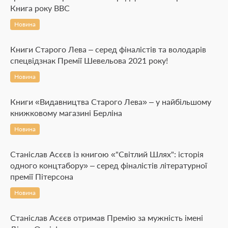
Книга року ВВС
Новина
Книги Старого Лева – серед фіналістів та володарів
спецвідзнак Премії Шевельова 2021 року!
Новина
Книги «Видавництва Старого Лева» – у найбільшому
книжковому магазині Берліна
Новина
Станіслав Асєєв із книгою «"Світлий Шлях": історія
одного концтабору» – серед фіналістів літературної
премії Пітерсона
Новина
Станіслав Асєєв отримав Премію за мужність імені