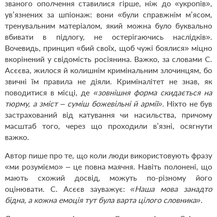
званого ополчення ставилися гірше, ніж до «укропів»,
ув’язнених за шпіонаж: вони «були справжнім м’ясом,
тренувальним матеріалом, який можна було буквально
вбивати в підлогу, не остерігаючись наслідків».
Вочевидь, принцип «бий своїх, щоб чужі боялися» міцно
вкорінений у свідомість росіянина. Важко, за словами С.
Асєєва, жилося й колишнім кримінальним злочинцям, бо
звичні їм правила не діяли. Криміналітет не знав, як
поводитися в місці, де
«зовнішня форма скидається на
тюрму, а зміст – суміш божевільні й армії»
. Ніхто не був
застрахований від катування чи насильства, причому
масштаб того, через що проходили в’язні, осягнути
важко.
Автор пише про те, що коли люди використовують фразу
«ми розуміємо» – це повна маячня. Навіть полонені, що
мають схожий досвід, можуть по-різному його
оцінювати. С. Асєєв зауважує:
«Наша мова занадто
бідна, а кожна емоція тут була варта цілого словника».