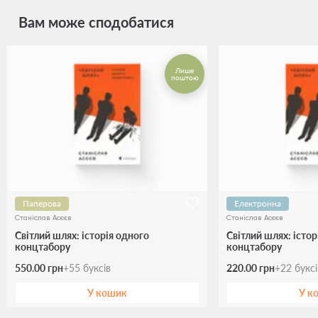
Вам може сподобатися
Лише
поштою
Паперова
Електронна
Станіслав Асєєв
Станіслав Асєєв
Світлий шлях: історія одного
Світлий шлях: істор
концтабору
концтабору
550.00 грн
+
55
буксів
220.00 грн
+
22
букс
У кошик
У к