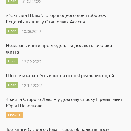
Блог
31.03.2022
«"Світлий Шлях": історія одного концтабору».
Рецензія на книгу Станіслава Асєєва
Блог
10.08.2022
Незламні: книги про людей, які долають виклики
життя
Блог
12.09.2022
Що почитати: п’ять книг на основі реальних подій
Блог
12.12.2022
4 книги Старого Лева – у довгому списку Премії імені
Юрія Шевельова
Новина
Три книги Старого Лева – серед фіналістів премії