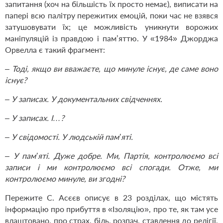
запитання (хоч на більшість їх просто немає), виписати на
папері всю палітру пережитих емоцій, поки час не взявся
затушовувати їх; це можливість уникнути ворожих
маніпуляцій із правдою і пам’яттю. У «1984» Джорджа
Орвелла є такий фрагмент:
– Тоді, якщо ви вважаєте, що минуле існує, де саме воно
існує?
– У записах. У документальних свідченнях.
– У записах. І…?
– У свідомості. У людській пам’яті.
– У пам’яті. Дуже добре. Ми, Партія, контролюємо всі
записи і ми контролюємо всі спогади. Отже, ми
контролюємо минуле, ви згодні?
Пережите С. Асєєв описує в 23 розділах, що містять
інформацію про прибуття в «Ізоляцію», про те, як там усе
влаштовано, про страх, біль, розпач, ставлення до релігії,