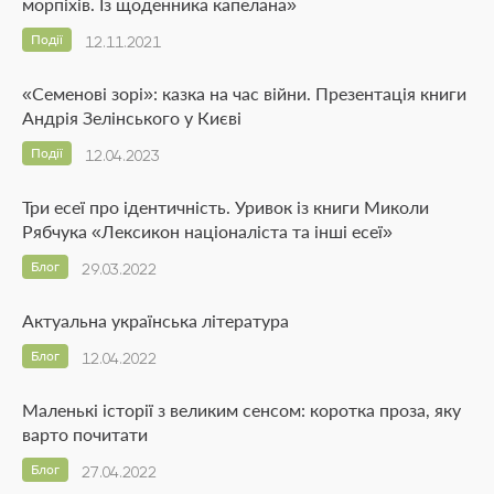
морпіхів. Із щоденника капелана»
Події
12.11.2021
«Семенові зорі»: казка на час війни. Презентація книги
Андрія Зелінського у Києві
Події
12.04.2023
Три есеї про ідентичність. Уривок із книги Миколи
Рябчука «Лексикон націоналіста та інші есеї»
Блог
29.03.2022
Актуальна українська література
Блог
12.04.2022
Маленькі історії з великим сенсом: коротка проза, яку
варто почитати
Блог
27.04.2022