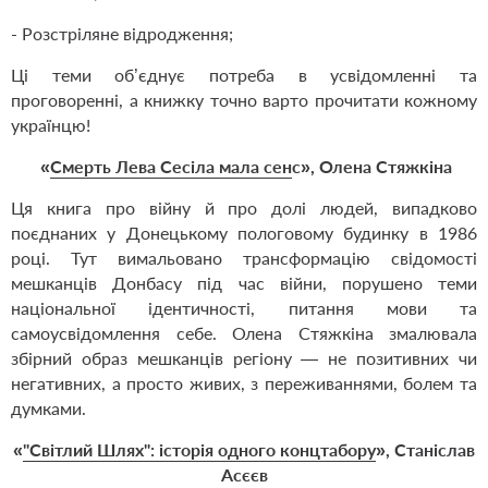
- Розстріляне відродження;
Ці теми об’єднує потреба в усвідомленні та
проговоренні, а книжку точно варто прочитати кожному
українцю!
«
Смерть Лева Сесіла мала сен
с», Олена Стяжкіна
Ця книга про війну й про долі людей, випадково
поєднаних у Донецькому пологовому будинку в 1986
році. Тут вимальовано трансформацію свідомості
мешканців Донбасу під час війни, порушено теми
національної ідентичності, питання мови та
самоусвідомлення себе. Олена Стяжкіна змалювала
збірний образ мешканців регіону — не позитивних чи
негативних, а просто живих, з переживаннями, болем та
думками.
«
"Світлий Шлях": історія одного концтабору
», Станіслав
Асєєв