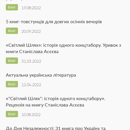
Блог
19.08.2022
5 книг-товстунців для довгих осінніх вечорів
Блог
20.09.2022
«Світлий Шлях»: історія одного концтабору. Уривок з
книги Станіслава Асєєва
Блог
31.03.2022
Актуальна українська література
Блог
12.04.2022
«"Світлий Шлях": історія одного концтабору».
Рецензія на книгу Станіслава Асєєва
Блог
10.08.2022
До Дня Незалежності: 31 книга про Україну та