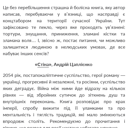
Це без перебільшення страшна й болісна книга, яку автор
написав, перебуваючи у в’язниці, що насправді є
концтабором на території сучасної України. Тут
зафіксовано те пекло, через яке проходять ув’язнені:
тортури, знущання, приниження, зламані кістки та
зламана воля… І, звісно ж, постає питання, чи можливо
залишитися людиною в нелюдських умовах, де все
набуває інших сенсів?
«
Стіна
», Андрій Цаплієнко
2054 рік, постапокаліптичне суспільство, герої роману —
українці, прогресивні й незалежні, та росіяни, суспільство
яких деградує. Війна між ними йде відразу на кількох
рівнях — від збройних сутичок до зіткнень душ та
внутрішніх переконань. Книга розповідає про крах
імперії, спробу вижити під її уламками та про
ментальність і тяглість традицій, які мало змінюються
впродовж століть. Рекомендуємо до прочитання і
віримо, що розвал для росії настане набагато швидше.