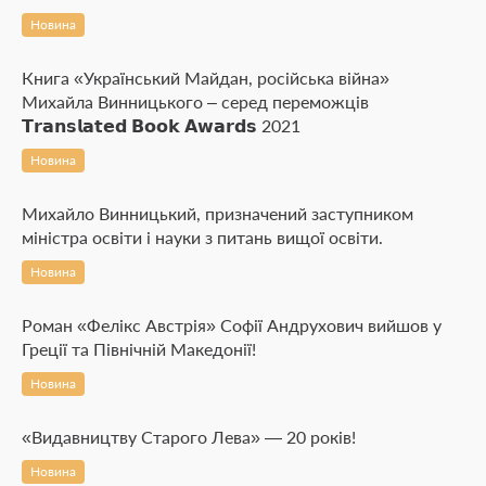
Новина
Книга «Український Майдан, російська війна»
Михайла Винницького – серед переможців
𝗧𝗿𝗮𝗻𝘀𝗹𝗮𝘁𝗲𝗱 𝗕𝗼𝗼𝗸 𝗔𝘄𝗮𝗿𝗱𝘀 2021
Новина
Михайло Винницький, призначений заступником
міністра освіти і науки з питань вищої освіти.
Новина
Роман «Фелікс Австрія» Софії Андрухович вийшов у
Греції та Північній Македонії!
Новина
«Видавництву Старого Лева» — 20 років!
Новина