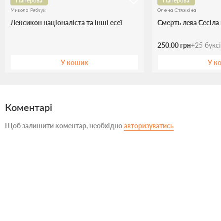
Паперова
Паперова
Микола Рябчук
Олена Стяжкіна
Лексикон націоналіста та інші есеї
Смерть лева Сесіла
250.00 грн
+
25
букс
У кошик
У к
Коментарі
Щоб залишити коментар, необхідно
авторизуватись