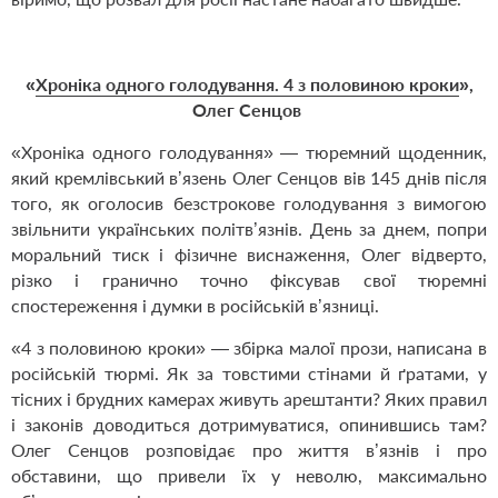
«
Хроніка одного голодування. 4 з половиною кроки
»,
Олег Сенцов
«Хроніка одного голодування» — тюремний щоденник,
який кремлівський в’язень Олег Сенцов вів 145 днів після
того, як оголосив безстрокове голодування з вимогою
звільнити українських політв’язнів. День за днем, попри
моральний тиск і фізичне виснаження, Олег відверто,
різко і гранично точно фіксував свої тюремні
спостереження і думки в російській в’язниці.
«4 з половиною кроки» — збірка малої прози, написана в
російській тюрмі. Як за товстими стінами й ґратами, у
тісних і брудних камерах живуть арештанти? Яких правил
і законів доводиться дотримуватися, опинившись там?
Олег Сенцов розповідає про життя в’язнів і про
обставини, що привели їх у неволю, максимально