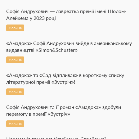
Софія Андрухович — лавреатка премії імені Шолом-
Алейхема у 2023 році
Новина
«Амадока» Софії Андрухович вийде в американському
видавництві «Simon&Schuster»
Новина
«Амадока» та «Сад відпливає» в короткому списку
літературної премії «Зустріч»!
Новина
Софія Андрухович та її роман «Амадока» здобули
перемогу в премії «Зустріч»
Новина
Церемонія вручення Українсько-Єврейської