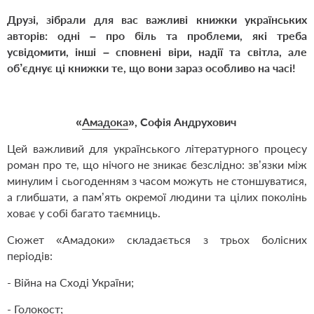
Друзі, зібрали для вас важливі книжки українських
авторів: одні – про біль та проблеми, які треба
усвідомити, інші – сповнені віри, надії та світла, але
об’єднує ці книжки те, що вони зараз особливо на часі!
«
Амадока
», Софія Андрухович
Цей важливий для українського літературного процесу
роман про те, що нічого не зникає безслідно: зв’язки між
минулим і сьогоденням з часом можуть не стоншуватися,
а глибшати, а пам’ять окремої людини та цілих поколінь
ховає у собі багато таємниць.
Сюжет «Амадоки» складається з трьох болісних
періодів:
- Війна на Сході України;
- Голокост;