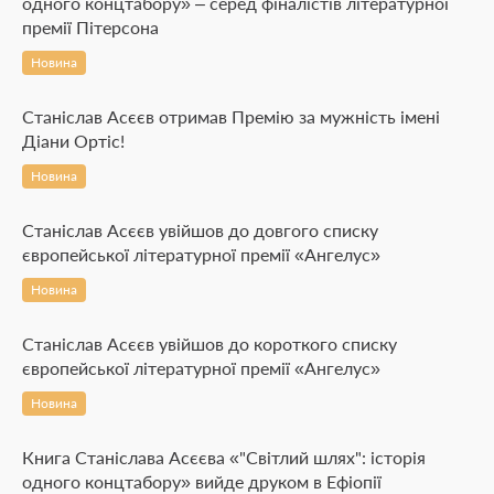
одного концтабору» – серед фіналістів літературної
премії Пітерсона
Новина
Станіслав Асєєв отримав Премію за мужність імені
Діани Ортіс!
Новина
Станіслав Асєєв увійшов до довгого списку
європейської літературної премії «Ангелус»
Новина
Станіслав Асєєв увійшов до короткого списку
європейської літературної премії «Ангелус»
Новина
Книга Станіслава Асєєва «"Світлий шлях": історія
одного концтабору» вийде друком в Ефіопії