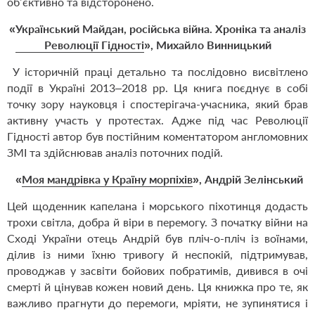
об’єктивно та відсторонено.
«
Український Майдан, російська війна. Хроніка та аналіз
Революції Гідності
», Михайло Винницький
У історичній праці детально та послідовно висвітлено
події в Україні 2013–2018 рр. Ця книга поєднує в собі
точку зору науковця і спостерігача-учасника, який брав
активну участь у протестах. Адже під час Революції
Гідності автор був постійним коментатором англомовних
ЗМІ та здійснював аналіз поточних подій.
«
Моя мандрівка у Країну морпіхів
», Андрій Зелінський
Цей щоденник капелана і морського піхотинця додасть
трохи світла, добра й віри в перемогу. З початку війни на
Сході України отець Андрій був пліч-о-пліч із воїнами,
ділив із ними їхню тривогу й неспокій, підтримував,
проводжав у засвіти бойових побратимів, дивився в очі
смерті й цінував кожен новий день. Ця книжка про те, як
важливо прагнути до перемоги, мріяти, не зупинятися і