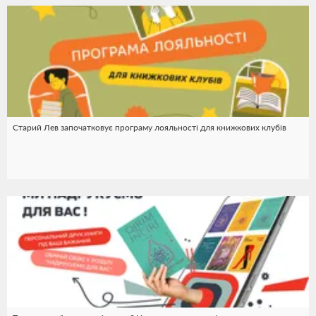
Старий Лев започатковує програму лояльності для книжкових клубів