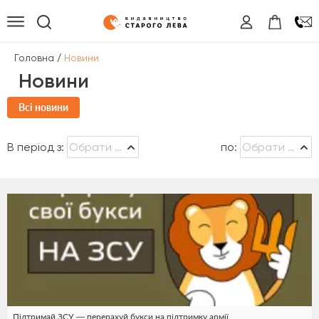
/
Головна
Новини
Новини
Всі новини
В період з:
по:
Підтримай ЗСУ — перерахуй букси на підтримку армії