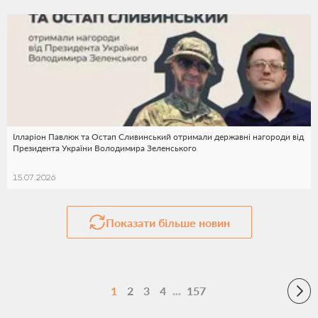
Ілларіон Павлюк та Остап Сливинський отримали державні нагороди від
Президента України Володимира Зеленського
15.07.2026
Показати більше
новин
1
2
3
4
157
•••