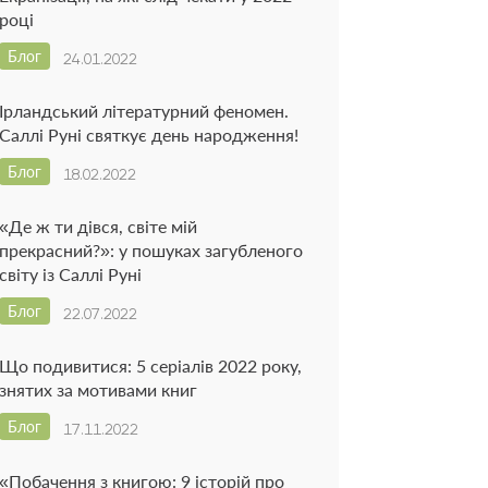
році
Блог
24.01.2022
Ірландський літературний феномен.
Саллі Руні святкує день народження!
Блог
18.02.2022
«Де ж ти дівся, світе мій
прекрасний?»: у пошуках загубленого
світу із Саллі Руні
Блог
22.07.2022
Що подивитися: 5 серіалів 2022 року,
знятих за мотивами книг
Блог
17.11.2022
«Побачення з книгою: 9 історій про