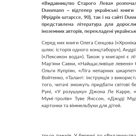
«Видавництво Старого Лева» розпоча
Dussmann – відтепер українські книги
(Фрідріх-штарссе, 90), так і на сайті Du
представлена література для доросли
іноземних авторів, перекладені українсь
Серед них книги Олега Сенцова («Хроніка
шлях: історія одного концтабору»), Анд
(«Лексикон вода»). Також у книгарні є лі
Мар'яни Савки, «Найщасливіше левеня» 
Ол
ьги
Купріян, «Ліга непарних шкарпето
Войтенко, «Талант: інструкція з викори
того,
читачі зможуть придбати світові б
Руні, «У розушуку» Джона Ле Карре, «
Мумі-тролів» Туве Янссон, «Джуді Му
картонки та віммельбухи для дітей.
трьох тижнів. У березні до «Видавництв