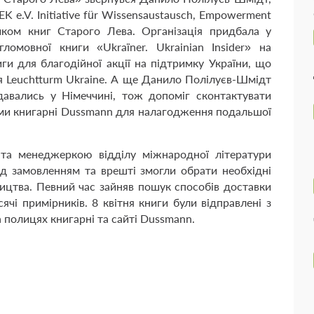
K e.V. Initiative für Wissensaustausch, Empowerment
иком книг Старого Лева. Організація придбала у
омовної книги «Ukraїner. Ukrainian Insider» на
ги для благодійної акції на підтримку України, що
 Leuchtturm Ukraine. А ще Данило Полілуєв-Шмідт
давались у Німеччині, тож допоміг сконтактувати
ми книгарні Dussmann для налагодження подальшої
та менеджеркою відділу міжнародної літератури
замовленням та врешті змогли обрати необхідні
ицтва. Певний час зайняв пошук способів доставки
чі примірників. 8 квітня книги були відправлені з
а полицях книгарні та сайті Dussmann.