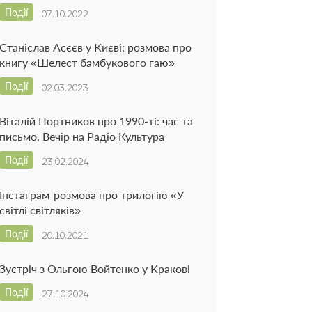
Події
07.10.2022
Станіслав Асєєв у Києві: розмова про
книгу «Шелест бамбукового гаю»
Події
02.03.2023
Віталій Портников про 1990-ті: час та
письмо. Вечір на Радіо Культура
Події
23.02.2024
Інстаграм-розмова про трилогію «У
світлі світляків»
Події
20.10.2021
Зустріч з Ольгою Войтенко у Кракові
Події
27.10.2024