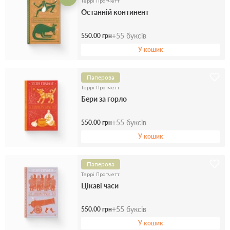
Террі Пратчетт
Останній континент
+
55
буксів
550.00 грн
У кошик
Паперова
Террі Пратчетт
Бери за горло
+
55
буксів
550.00 грн
У кошик
Паперова
Террі Пратчетт
Цікаві часи
+
55
буксів
550.00 грн
У кошик