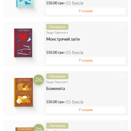
+
55
буксів
550.00 грн
У кошик
Паперова
Террі Пратчетт
Монстрячий загін
+
55
буксів
550.00 грн
У кошик
Паперова
Лише
поштою
Террі Пратчетт
Боженята
+
55
буксів
550.00 грн
У кошик
Паперова
Лише
поштою