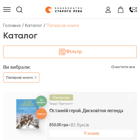
/
/
Головна
Каталог
Паперові книги
Каталог
Фільтр
Ви вибрали:
Очистити все
Паперові книги
Паперова
Топ
продажу
Террі Пратчетт
Останній герой. Дисковітня легенда
Новинка
+
85
буксів
850.00 грн
У кошик