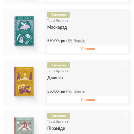
Паперова
Террі Пратчетт
Маскарад
+
55
буксів
550.00 грн
У кошик
Паперова
Террі Пратчетт
Джинґо
+
55
буксів
550.00 грн
У кошик
Паперова
Террі Пратчетт
Піраміди