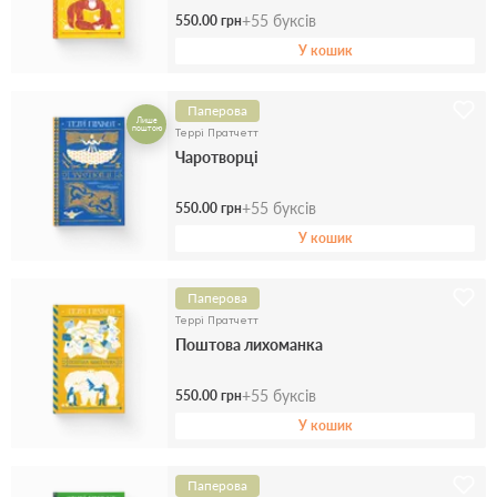
+
55
буксів
550.00 грн
У кошик
Паперова
Лише
поштою
Террі Пратчетт
Чаротворці
+
55
буксів
550.00 грн
У кошик
Паперова
Террі Пратчетт
Поштова лихоманка
+
55
буксів
550.00 грн
У кошик
Паперова