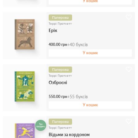
У кошик
Паперова
Террі Пратчетт
Ерік
+
40
буксів
400.00 грн
У кошик
Паперова
Террі Пратчетт
Озброєні
+
55
буксів
550.00 грн
У кошик
Паперова
Топ
продажу
Террі Пратчетт
Відьми за кордоном