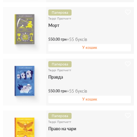
Паперова
Террі Пратчетт
Морт
+
55
буксів
550.00 грн
У кошик
Паперова
Террі Пратчетт
Правда
+
55
буксів
550.00 грн
У кошик
Паперова
Террі Пратчетт
Право на чари