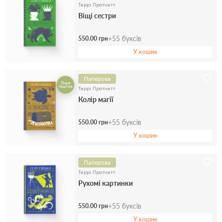
Террі Пратчетт
Віщі сестри
+
55
буксів
550.00 грн
У кошик
Паперова
Лише
поштою
Террі Пратчетт
Колір магії
+
55
буксів
550.00 грн
У кошик
Паперова
Террі Пратчетт
Рухомі картинки
+
55
буксів
550.00 грн
У кошик