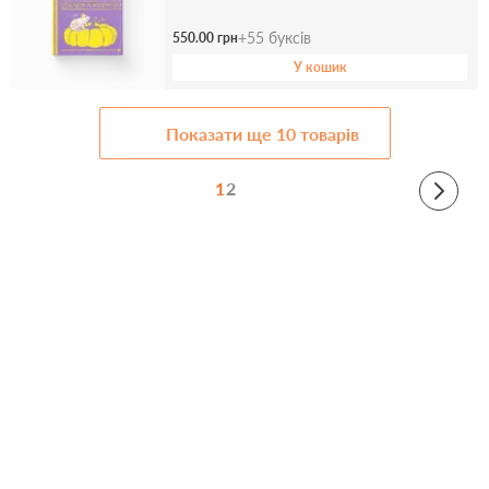
+
55
буксів
550.00 грн
У кошик
Показати ще
10
товарів
1
2