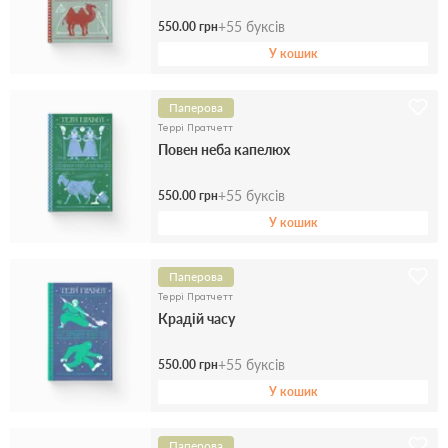
+
55
буксів
550.00 грн
У кошик
Паперова
Террі Пратчетт
Повен неба капелюх
+
55
буксів
550.00 грн
У кошик
Паперова
Террі Пратчетт
Крадій часу
+
55
буксів
550.00 грн
У кошик
Паперова