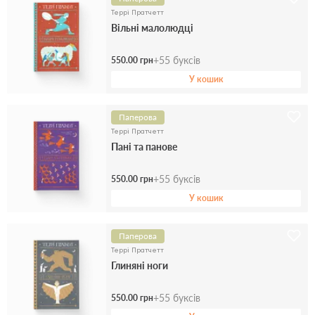
Террі Пратчетт
Вільні малолюдці
+
55
буксів
550.00 грн
У кошик
Паперова
Террі Пратчетт
Пані та панове
+
55
буксів
550.00 грн
У кошик
Паперова
Террі Пратчетт
Глиняні ноги
+
55
буксів
550.00 грн