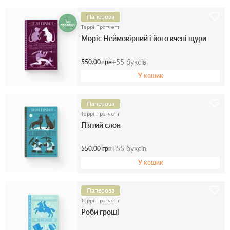
Паперова
Топ
продажу
Террі Пратчетт
Моріс Неймовірний і його вчені щури
+
55
буксів
550.00 грн
У кошик
Паперова
Террі Пратчетт
П'ятий слон
+
55
буксів
550.00 грн
У кошик
Паперова
Террі Пратчетт
Роби гроші