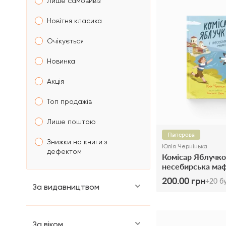
Лише самовивіз
Новітня класика
Очікується
Новинка
Акція
Топ продажів
Лише поштою
Паперова
Знижки на книги з
Юлія Чернінька
дефектом
Комісар Яблучко 
несебирська маф
200.00 грн
+
20
бу
За видавництвом
За віком