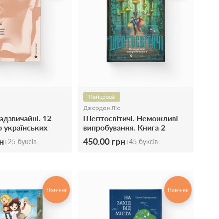
Паперова
Джордан Ліс
адзвичайні. 12
Шептосвітичі. Неможливі
о українських
випробування. Книга 2
 і захисниць
н
450.00 грн
+
25
буксів
+
45
буксів
Новинка
Новинка