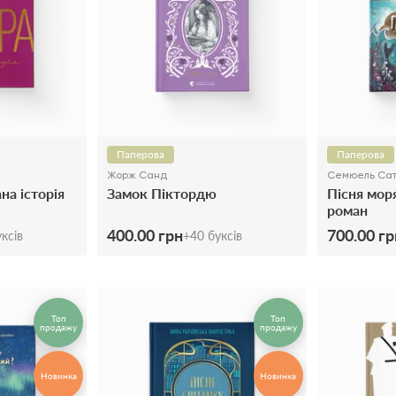
Паперова
Паперова
Жорж Санд
Семюель Сат
на історія
Замок Піктордю
Пісня мор
роман
400.00 грн
700.00 гр
ксів
+
40
буксів
Топ
Топ
продажу
продажу
Новинка
Новинка