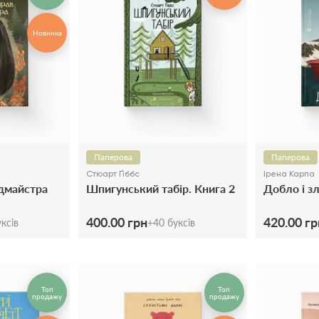
Новинка
Паперова
Паперова
Стюарт Ґіббс
Ірена Карпа
ідмайстра
Шпигунський табір. Книга 2
Добло і з
400.00 грн
420.00 гр
ксів
+
40
буксів
Топ
Топ
продажу
продажу