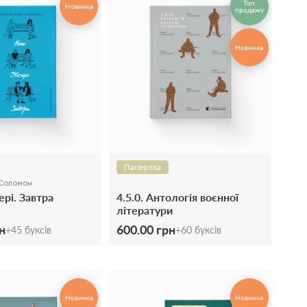
Топ
Новинка
продажу
Новинка
Паперова
 Соломон
ері. Завтра
4.5.0. Антологія воєнної
літератури
н
600.00 грн
+
45
буксів
+
60
буксів
Новинка
Новинка