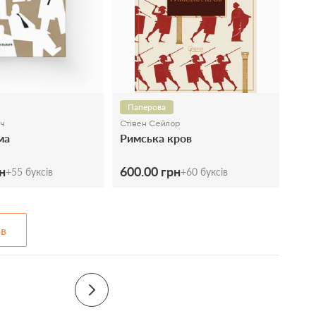
Паперова
ач
Стівен Сейлор
ма
Римська кров
н
600.00 грн
+
55
буксів
+
60
буксів
ів