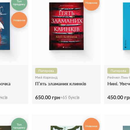
Топ
Новинка
продажу
Новинка
Паперова
Паперова
Мей Корланд
Рейчел Лінн
вочка
П’ять зламаних клинків
Нині. Увеч
650.00 грн
450.00 гр
ксів
+
65
буксів
Топ
Новинка
продажу