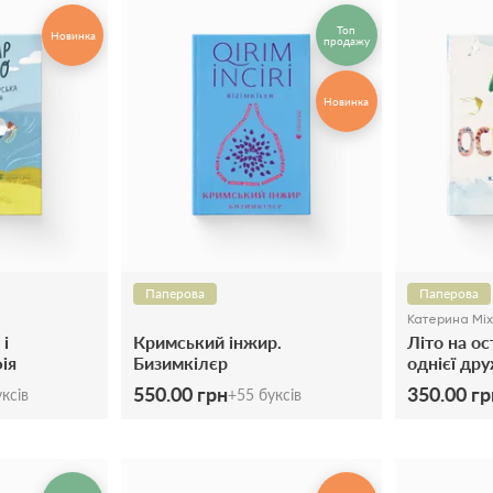
Топ
Новинка
продажу
Новинка
Паперова
Паперова
Катерина Мі
і
Кримський інжир.
Літо на ос
ія
Бизимкілєр
однієї др
550.00 грн
350.00 гр
ксів
+
55
буксів