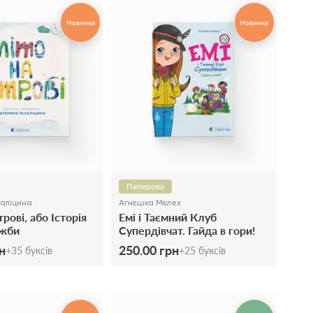
Новинка
Новинка
Паперова
халіцина
Агнєшка Мєлех
трові, або Історія
Емі і Таємний Клуб
ужби
Супердівчат. Гайда в гори!
Книга 13
н
250.00 грн
+
35
буксів
+
25
буксів