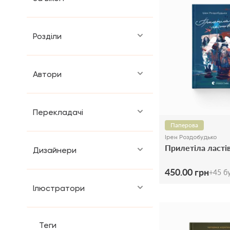
Розділи
Автори
Перекладачі
Паперова
Ірен Роздобудько
Прилетіла ласті
Дизайнери
450.00 грн
+
45
бу
Ілюстратори
Теги