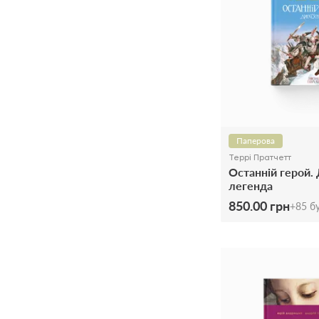
Паперова
Террі Пратчетт
Останній герой.
легенда
850.00 грн
+
85
бу