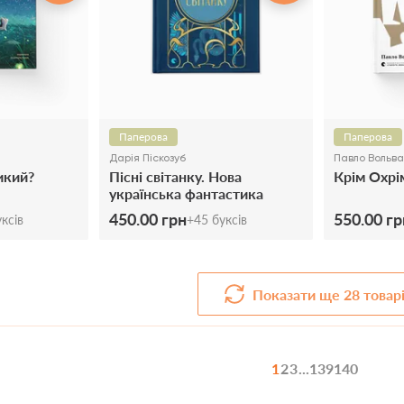
Паперова
Паперова
Дарія Піскозуб
Павло Вольв
икий?
Пісні світанку. Нова
Крім Охрі
українська фантастика
450.00 грн
550.00 гр
ксів
+
45
буксів
Показати ще
28
товар
1
2
3
...
139
140