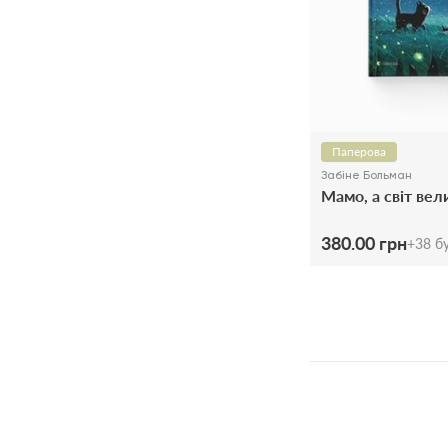
Паперова
Забіне Больман
Мамо, а світ вел
380.00 грн
+
38
бу