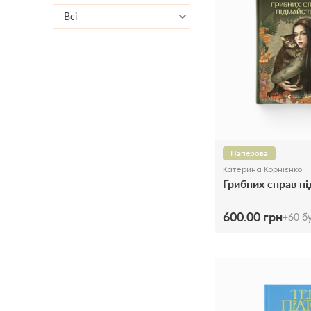
Всі
Паперова
Катерина Корнієнко
Грибних справ п
600.00 грн
+
60
бу