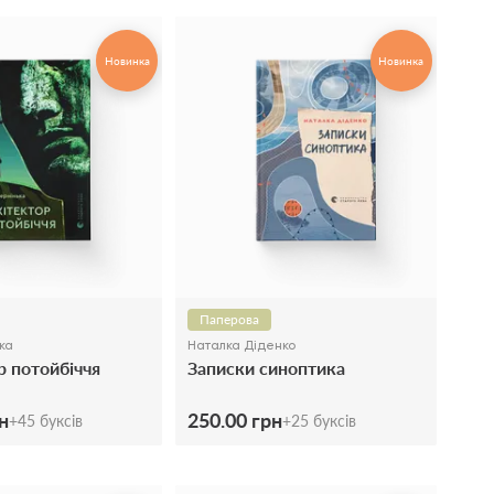
Новинка
Новинка
Паперова
ка
Наталка Діденко
р потойбіччя
Записки синоптика
н
250.00 грн
+
45
буксів
+
25
буксів