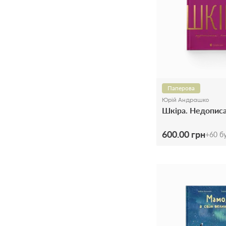
Паперова
Юрій Андрашко
Шкіра. Недописа
600.00 грн
+
60
бу