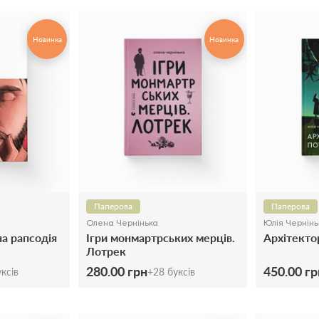
Новинка
Новинка
Паперова
Паперова
Олена Чернінька
Юлія Чернінь
а рапсодія
Ігри монмартрських мерців.
Архітекто
Лотрек
280.00 грн
450.00 гр
ксів
+
28
буксів