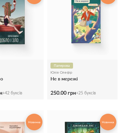
Паперова
Юлія Олефір
ло
Не в мережі
н
250.00 грн
+
42
буксів
+
25
буксів
Новинка
Новинка