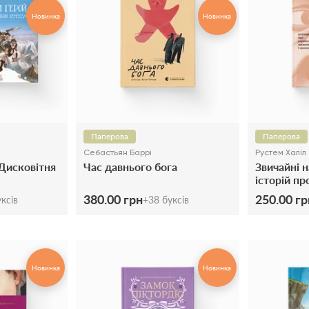
Новинка
Новинка
Паперова
Паперова
Себастьян Баррі
Рустем Халіл
 Дисковітня
Час давнього бога
Звичайні н
історій пр
захисників
380.00 грн
250.00 гр
ксів
+
38
буксів
Новинка
Новинка