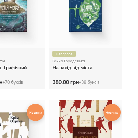
Паперова
тін
Ганна Городецька
я. Графічний
На захід від міста
н
380.00 грн
+
70
буксів
+
38
буксів
Новинка
Новинка