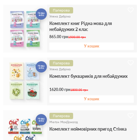
Паперова
На ваш
вибір
Уляна Добріка
Комплект книг Рідна мова для
небайдужих 2 клас
865.00 грн
1500.00 грн
У кошик
Паперова
На ваш
вибір
Уляна Добріка
Комплект буквариків для небайдужих
1620.00 грн
1800.00 грн
У кошик
Паперова
На ваш
вибір
Меґан МакДоналд
Комплект неймовірних пригод Стінка