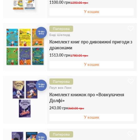
1100.00 грн
1250.00 грн
У кошик
Паперова
На ваш
вибір
Енді Шепард
Комплект книг про дивовижні пригоди з
драконами
1513.00 грн
1780.00 грн
У кошик
Паперова
На ваш
вибір
Паул ван Лоон
Комплект книжок про «Вовкулаченя
Долфі»
243.00 грн
360.00 грн
У кошик
Паперова
На ваш
вибір