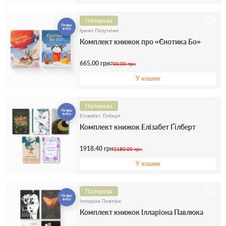
Паперова
На ваш
вибір
Ірина Лазуткіна
Комплект книжок про «Єнотика Бо»
665.00 грн
700.00 грн
У кошик
Паперова
На ваш
вибір
Елізабет Ґілберт
Комплект книжок Елізабет Ґілберт
1918.40 грн
2180.00 грн
У кошик
Паперова
На ваш
вибір
Ілларіон Павлюк
Комплект книжок Ілларіона Павлюка