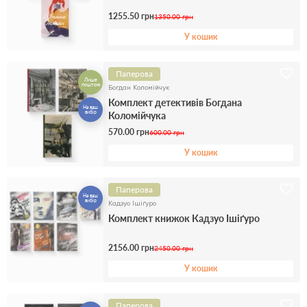
1255.50 грн
1350.00 грн
У кошик
Паперова
Лише
поштою
Богдан Коломійчук
Комплект детективів Богдана
На ваш
вибір
Коломійчука
570.00 грн
600.00 грн
У кошик
Паперова
На ваш
вибір
Кадзуо Ішіґуро
Комплект книжок Кадзуо Ішіґуро
2156.00 грн
2450.00 грн
У кошик
Паперова