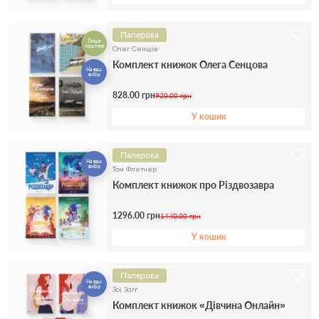
Паперова
Лише
поштою
Олег Сенцов
Комплект книжок Олега Сенцова
На ваш
вибір
828.00 грн
920.00 грн
У кошик
Паперова
На ваш
вибір
Том Флетчер
Комплект книжок про Різдвозавра
1296.00 грн
1440.00 грн
У кошик
Паперова
На ваш
вибір
Зої Заґґ
Комплект книжок «Дівчина Онлайн»