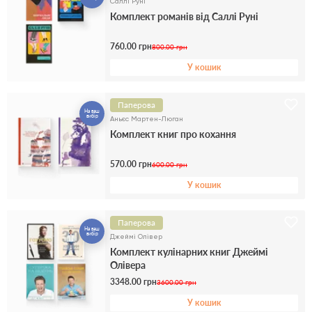
Саллі Руні
Комплект романів від Саллі Руні
760.00 грн
800.00 грн
У кошик
Паперова
На ваш
вибір
Аньєс Мартен-Люган
Комплект книг про кохання
570.00 грн
600.00 грн
У кошик
Паперова
На ваш
вибір
Джеймі Олівер
Комплект кулінарних книг Джеймі
Олівера
3348.00 грн
3600.00 грн
У кошик