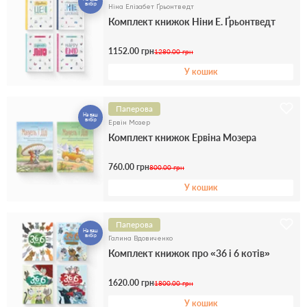
вибір
Ніна Елізабет Ґрьонтведт
Комплект книжок Ніни Е. Ґрьонтведт
1152.00 грн
1280.00 грн
У кошик
Паперова
На ваш
вибір
Ервін Мозер
Комплект книжок Ервіна Мозера
760.00 грн
800.00 грн
У кошик
Паперова
На ваш
вибір
Галина Вдовиченко
Комплект книжок про «36 і 6 котів»
1620.00 грн
1800.00 грн
У кошик