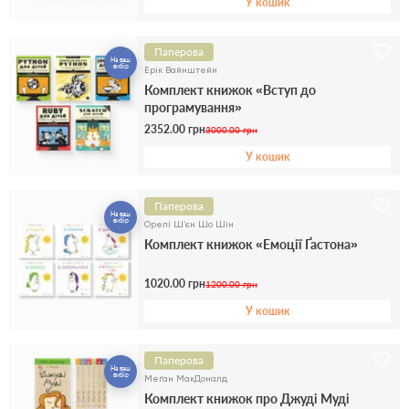
У кошик
Паперова
На ваш
вибір
Ерік Вайнштейн
Комплект книжок «Вступ до
програмування»
2352.00 грн
3000.00 грн
У кошик
Паперова
На ваш
вибір
Орелі Ш’єн Шо Шін
Комплект книжок «Емоції Ґастона»
1020.00 грн
1200.00 грн
У кошик
Паперова
На ваш
вибір
Меґан МакДоналд
Комплект книжок про Джуді Муді