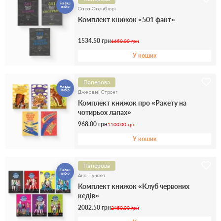
На ваш
вибір
Сара Стенб’юрі
Комплект книжок «501 факт»
1534.50 грн
1650.00 грн
У кошик
Паперова
На ваш
вибір
Джеремі Стронґ
Комплект книжок про «Ракету на
чотирьох лапах»
968.00 грн
1100.00 грн
У кошик
Паперова
На ваш
вибір
Ана Пунсет
Комплект книжок «Клуб червоних
кедів»
2082.50 грн
2450.00 грн