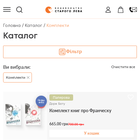
/
/
Головна
Каталог
Комплекти
Каталог
Фільтр
Ви вибрали:
Очистити все
Комплекти
Паперова
На ваш
вибір
Дорж Бату
Комплект книг про Франческу
665.00 грн
700.00 грн
У кошик