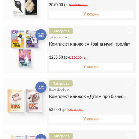
2070.00 грн
2300.00 грн
У кошик
Паперова
На ваш
вибір
Туве Янссон
Комплект книжок «Країна мумі-тролів»
1255.50 грн
1350.00 грн
У кошик
Паперова
На ваш
вибір
Бодо Шефер
Комплект книжок «Дітям про бізнес»
532.00 грн
560.00 грн
У кошик
Паперова
На ваш