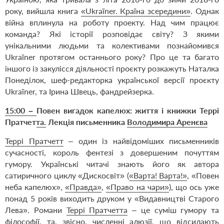
року, вийшла книга
«Ukraїner. Країна зсередини»
. Однак
війна вплинула на роботу проекту. Над чим працює
команда? Які історії розповідає світу? З якими
унікальними людьми та колективами познайомився
Ukraїner протягом останнього року? Про це та багато
іншого із закулісся діяльності проєкту розкажуть Наталка
Понеділок, шеф-редакторка української версії проєкту
Ukraїner, та Ірина Швець, фандрейзерка.
15:00
–
Повен вигадок капелюх: життя і книжки Террі
Пратчетта
.
Лекція
письменника
Володимира Аренєва
Террі Пратчетт
– о
дин із найвідоміших
письменників
сучасності,
король фентезі з довершеним почуттям
гумору. Українські читачі знають його як автора
сатиричного циклу «Дискосвіт» (
«Варта! Варта!»
,
«Повен
неба капелюх»
,
«Правда»
,
«Право на чари»
), що ось уже
понад 5 років виходить друком у «Видавництві Старого
Лева».
Романи
Террі Пратчетта
–
це суміш гумору та
філософії, та, звісно, численні алюзії, що відсилають