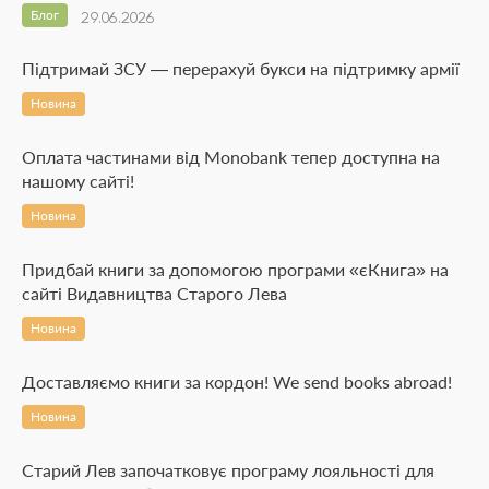
Блог
29.06.2026
Підтримай ЗСУ — перерахуй букси на підтримку армії
Новина
Оплата частинами від Monobank тепер доступна на
нашому сайті!
Новина
Придбай книги за допомогою програми «єКнига» на
сайті Видавництва Старого Лева
Новина
Доставляємо книги за кордон! We send books abroad!
Новина
Старий Лев започатковує програму лояльності для