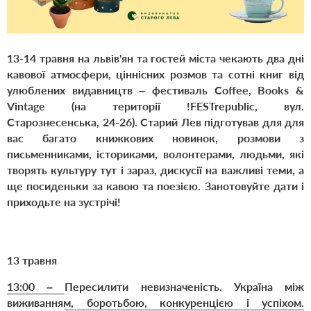
13-14 травня
на львів'ян та гостей міста чекають два дні
кавової атмосфери, ціннісних розмов та сотні книг від
улюблених видавництв – фестиваль Coffee, Books &
Vintage (на території !FESTrepublic, вул.
Старознесенська, 24-26). Старий Лев підготував для
для
вас
багато книжкових новинок,
розмови з
письменниками, істориками, волонтерами, людьми, які
творять культуру тут і зараз,
дискусії на важливі теми, а
ще
посиденьки за кавою та поезією.
Занотовуйте дати і
приходьте на зустрічі
!
13 травня
13:00
–
Пересилити невизначеність. Україна між
виживанням, боротьбою, конкуренцією і успіхом.