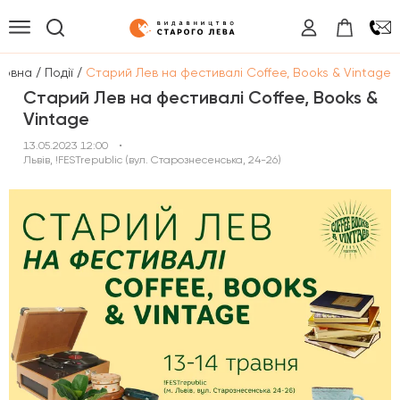
/
/
ловна
Події
Старий Лев на фестивалі Coffee, Books & Vintage
Старий Лев на фестивалі Coffee, Books &
Vintage
13.05.2023 12:00
•
Львів, !FESTrepublic (вул. Старознесенська, 24-26)