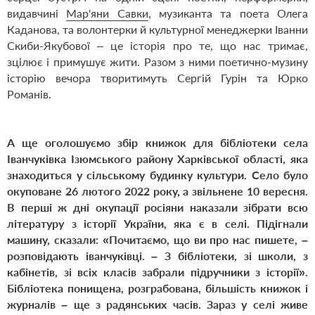
видавчині
Мар'яни Савки
, музиканта та поета Олега
Каданова, та волонтерки й культурної менеджерки Іванни
Скиби-Якубової – це історія про те, що нас тримає,
зцілює і примушує жити. Разом з ними поетично-музину
історію вечора творитимуть Сергій Гурін та Юрко
Романів.
А ще оголошуємо збір книжок для бібліотеки села
Іванчуківка Ізюмського району Харківської області, яка
знаходиться у сільському будинку культури. Село було
окуповане 26 лютого 2022 року, а звільнене 10 вересня.
В перші ж дні окупації росіяни наказали зібрати всю
літературу з історії України, яка є в селі. Підігнали
машину, сказали: «Почитаємо, що ви про нас пишете,
–
розповідають іванчуківці.
–
З бібліотеки, зі школи, з
кабінетів, зі всіх класів забрали підручники з історії».
Бібліотека понищена, розграбована, більшість книжок і
журналів – ще з радянських часів. Зараз у селі живе