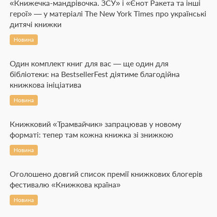
«Книжечка-мандрівочка. ЗСУ» і «Єнот Ракета та інші
герої» — у матеріалі The New York Times про українські
дитячі книжки
Новина
Один комплект книг для вас — ще один для
бібліотеки: на BestsellerFest діятиме благодійна
книжкова ініціатива
Новина
Книжковий «Трамвайчик» запрацював у новому
форматі: тепер там кожна книжка зі знижкою
Новина
Оголошено довгий список премії книжкових блогерів
фестивалю «Книжкова країна»
Новина