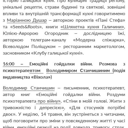
історію галицької кухні. Про кулінарні традиції регіону,
унікальні рецепти, страви буденні та святкові, зовнішні
впливи та внутрішній трансформації кухні говоритимемо
з
Маріанною Душар
– авторкою проектів «Пані Стефа»
та «Seeds&Roots», книги
«Шляхетна кухня Галичини»
,
Юлією-Авророю Огородник – дослідницею їжі,
авторкою телеграм-каналу «Модерна спіжарка»,
Всеволодом Поліщуком – ресторанним маркетологом,
засновником «Клубу галицької кухні».
16:00
–
Емоційні гойдалки війни. Розмова з
психотерапевтом
Володимиром Станчишиним (
подія
видавництва «Віхола»)
Володимир Станчишин
–
письменник
,
психотерапевт,
автор книг
«Емоційні гойдалки війни. Роздуми
психотерапевта про війну»
,
«Стіни в моїй голові. Жити з
тривожністю і депресією»
,
«Для стосунків потрібні
двоє»
.
У неділю, 14 травня, він зустрінеться з читачами,
щоб поговорити п
ро зміни у повсякденному житті у часі
війни, емоційні реакції на події довкола, тривогу, страх,