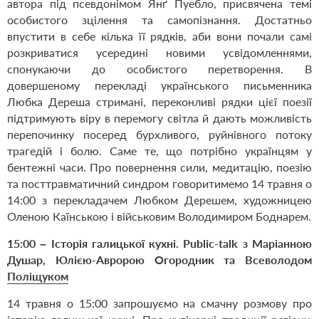
автора під псевдонімом Янґ Пуебло, присвячена темі
особистого зцілення та самопізнання. Достатньо
впустити в себе кілька її рядків, аби вони почали самі
розкриватися усередині новими усвідомленнями,
спонукаючи до особистого перетворення. В
довершеному перекладі українського письменника
Любка Дереша стримані, переконливі рядки цієї поезії
підтримують віру в перемогу світла й дають можливість
перепочинку посеред бурхливого, руйнівного потоку
трагедій і болю. Саме те, що потрібно українцям у
бентежні часи. Про повернення сили, медитацію, поезію
та посттравматичний синдром говоритимемо 14 травня о
14:00 з перекладачем Любком Дерешем, художницею
Оленою Каїнською і військовим Володимиром Боднарем.
15:00
–
Історія галицької кухні. Public-talk з Маріанною
Душар, Юлією-Авророю Огородник та Всеволодом
Поліщуком
14 травня о 15:00 запрошуємо на смачну розмову про