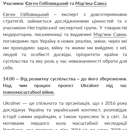
Учасники:
Євген Глібовицький
та
Мар'яна Савка
Євген Глібовицький
– експерт з довготермінових
стратегій, займається дослідженнями цінностей та є
учасником Несторівської експертної групи. У товаристві
модераторки, письменниці та видавчині
Мар'яни Савки
,
поговоримо про Україну в нових реаліях, зміни, через які
ми проходимо зараз, війну та якими ми вийдемо з неї,
людей та особисті досвіди, пріоритети країни та
суспільства та яку роль у час невизначеності обрати для
себе.
14:00
–
Від розвитку суспільства
–
до його збереження.
Над чим працює
проект
Ukraїner під час
повномасштабної війни
.
Ukraїner — це спільнота та організація, що з 2016 року
досліджує Україну та український контекст, розповідає
історії самим українцям, а також транслює їх у світ. За
мотивами першого кола масштабної експедиції
Україною, яка тривала з літа 2016-го до зими 2018-го