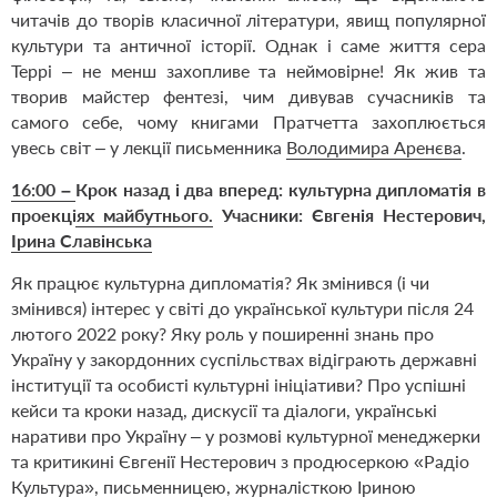
читачів до творів класичної літератури, явищ популярної
культури та античної історії.
Однак і саме життя сера
Террі – не менш захопливе та неймовірне! Як жив та
творив майстер фентезі, чим дивував сучасників та
самого себе, чому книгами Пратчетта захоплюється
увесь світ – у лекції письменника
Володимира Аренєва
.
16:00
–
Крок назад і два вперед: культурна дипломатія в
проекціях майбутнього
.
Учасники: Євгенія Нестерович,
Ірина Славінська
Як працює культурна дипломатія? Як змінився (і чи
змінився) інтерес у світі до української культури після 24
лютого 2022 року? Яку роль у поширенні знань про
Україну у закордонних суспільствах відіграють державні
інституції та особисті культурні ініціативи? Про успішні
кейси та кроки назад, дискусії та діалоги, українські
наративи про Україну – у розмові культурної менеджерки
та критикині Євгенії Нестерович з продюсеркою «Радіо
Культура», письменницею, журналісткою Іриною