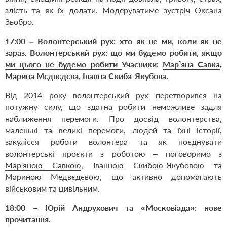
злість та як їх долати
. М
одер
уватиме зустріч
Оксан
а
Зьобро
.
17:00
–
Волонтерський рух: хто як не ми, коли як не
зараз.
Волонтерський рух: що ми будемо робити, якщо
ми цього не будемо робити
Учасники:
Мар
’
яна Савка
,
Марина Мєдвєдєва, Іванна Скиба-Якубова.
Від 2014 року волонтерський рух перетворився на
потужну силу, що здатна робити неможливе задля
наближення перемоги. Про досвід волонтерства,
маленькі та великі перемоги, людей та їхні історії,
закулісся роботи волонтера та як поєднувати
волонтерські проєкти з роботою – поговоримо з
Мар'яною Савкою
, Іванною Скибою-Якубовою та
Мариною Медвєдєвою, що активно допомагають
військовим та цивільним.
18:00
–
Юрій Андрухович
та
«Московіада»
:
нове
прочитання.