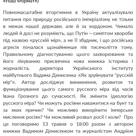
«Наш Формат»)
Повномасштабне вторгнення в Україну актуалізувало
питання про природу російського імперіалізму не тільки
в межах нашої держави, але й за кордоном. Чимало
людей й досі не розуміють, що Путін – симптом хвороби
під назвою «русскій мір», а не її збудник, і що російська
агресія почалася щонайменше пів тисячоліття тому.
Правильному діагностуванню цього захворювання та
його лікуванню присвячена нова книжка історика і
журналіста, директора Українського інституту
майбутнього Вадима Денисенка «Як зруйнувати "русскій
мір"». Автор досліджує виникнення, розвиток та
функціонування цього самого русского міра від часів
Івана Грозного до сучасності. Як змінити ідеологію
русского міра? Чи можуть росіяни наважитися на бунт та
за яких причин? Чи можливо викорінити імперське
мислення росіян? Чи можливий розвал росії і коли? Про
це поговоримо 13 травня о 18:00 разом з автором
книжки Вадимом Денисенком та журналістом Андрієм