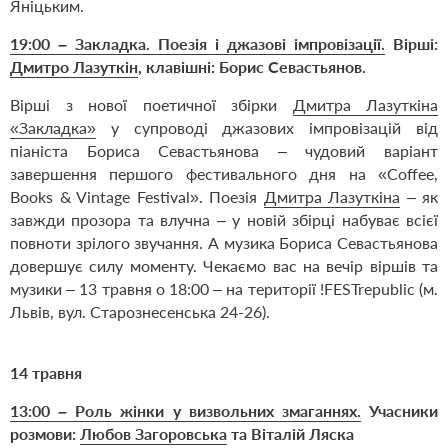
Яніцьким.
19:00
–
Закладка. Поезія і джазові імпровізації.
Вірші:
Дмитро Лазуткін
, клавішні: Борис Севастьянов.
Вірші з нової поетичної збірки
Дмитра Лазуткіна
«Закладка»
у супроводі джазових імпровізацій від
піаніста Бориса Севастьянова – чудовий варіант
завершення першого фестивального дня на «Coffee,
Books & Vintage Festival». Поезія
Дмитра Лазуткіна
– як
завжди прозора та влучна – у новій збірці набуває всієї
повноти зрілого звучання. А музика Бориса Севастьянова
довершує силу моменту. Чекаємо вас на вечір віршів та
музики – 13 травня о 18:00 – на території !FESTrepublic (м.
Львів, вул. Старознесенська 24-26).
14 травня
13:00
–
Роль жінки у визвольних змаганнях.
Учасники
розмови:
Любов Загоровська
та Віталій Ляска