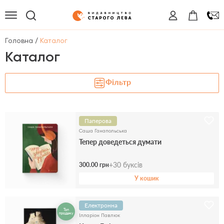
/
Головна
Каталог
Каталог
Фільтр
Паперова
Саша Ганапольська
Тепер доведеться думати
+
30
буксів
300.00 грн
У кошик
Електронна
Топ
продажу
Ілларіон Павлюк