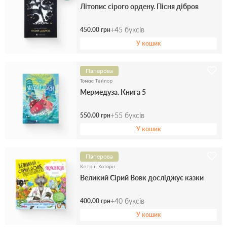
Літопис сірого ордену. Пісня дібров
+
45
буксів
450.00 грн
У кошик
Паперова
Томас Тейлор
Мермедуза. Книга 5
+
55
буксів
550.00 грн
У кошик
Паперова
Кетрін Которн
Великий Сірий Вовк досліджує казки
+
40
буксів
400.00 грн
У кошик