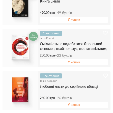
Книга Еміля
+
49
буксів
490.00 грн
У кошик
Електронна
Топ
продажу
Ічіро Кішімі
Сміливість не подобатися. Японський
феномен, який показує, як стати вільним,
змінити своє життя й досягти
+
23
буксів
230.00 грн
справжнього щастя
У кошик
Електронна
Таша Корьелл
Любовні листи до серійного вбивці
+
26
буксів
260.00 грн
У кошик