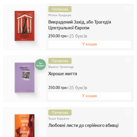
Паперова
Мілан Кундера
Викрадений Захід, або Трагедія
Центральної Європи
+
25
буксів
250.00 грн
У кошик
Паперова
Топ
продажу
Віржіні Ґрімальді
Хороше життя
+
35
буксів
350.00 грн
У кошик
Паперова
Таша Корьелл
Любовні листи до серійного вбивці