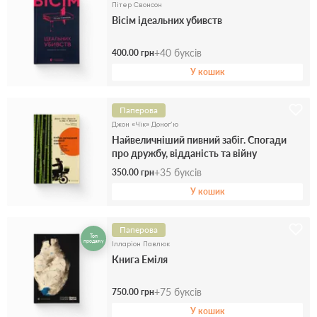
Пітер Свонсон
Вісім ідеальних убивств
+
40
буксів
400.00 грн
У кошик
Паперова
Джон «Чік» Доног’ю
Найвеличніший пивний забіг. Спогади
про дружбу, відданість та війну
+
35
буксів
350.00 грн
У кошик
Паперова
Топ
продажу
Ілларіон Павлюк
Книга Еміля
+
75
буксів
750.00 грн
У кошик