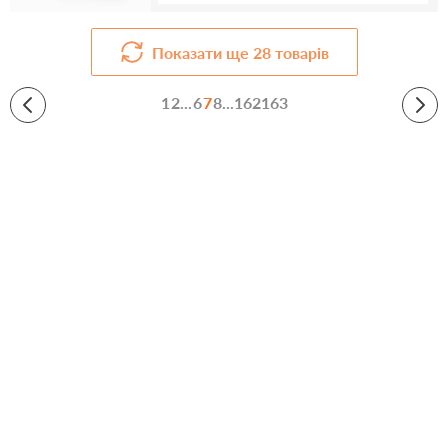
Показати ще
28
товарів
1
2
...
6
7
8
...
162
163