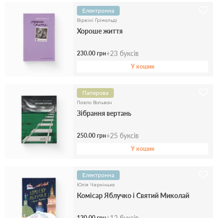
Електронна
Віржіні Ґрімальді
Хороше життя
+
23
буксів
230.00 грн
У кошик
Паперова
Павло Вольвач
Зібрання вертань
+
25
буксів
250.00 грн
У кошик
Електронна
Юлія Чернінька
Комісар Яблучко і Святий Миколай
+
12
буксів
120.00 грн