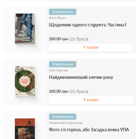
Електронна
Філіп Вішіч
Щоденник одного студента. Частина І
+
26
буксів
260.00 грн
У кошик
Електронна
Еллі Картер
Найдивовижніший злочин року
+
26
буксів
260.00 грн
У кошик
Електронна
Мирослава Кирильчук
Фото з історією, або Загадка вояка УПА