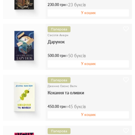
+
23
буксів
230.00 грн
У кошик
Паперова
Сесілія Ахерн
Дарунок
+
50
буксів
500.00 грн
У кошик
Паперова
Дженна Еванс Велч
Кохання та оливки
+
45
буксів
450.00 грн
У кошик
Паперова