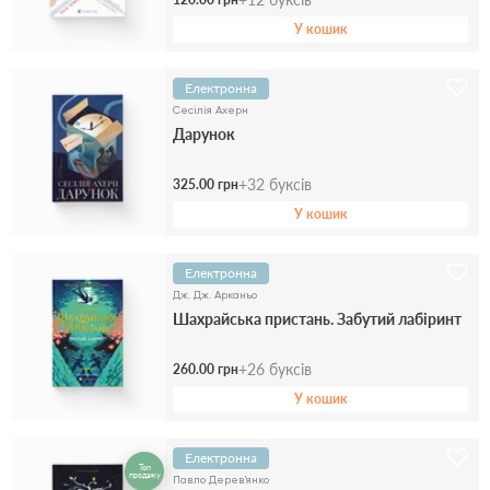
У кошик
Електронна
Сесілія Ахерн
Дарунок
+
32
буксів
325.00 грн
У кошик
Електронна
Дж. Дж. Арканьо
Шахрайська пристань. Забутий лабіринт
+
26
буксів
260.00 грн
У кошик
Електронна
Топ
продажу
Павло Дерев'янко