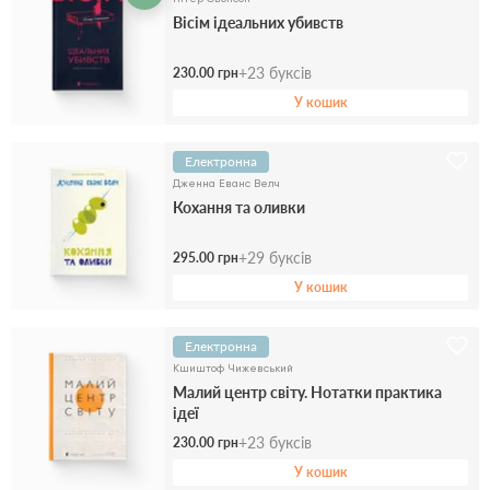
Вісім ідеальних убивств
+
23
буксів
230.00 грн
У кошик
Електронна
Дженна Еванс Велч
Кохання та оливки
+
29
буксів
295.00 грн
У кошик
Електронна
Кшиштоф Чижевський
Малий центр світу. Нотатки практика
ідеї
+
23
буксів
230.00 грн
У кошик