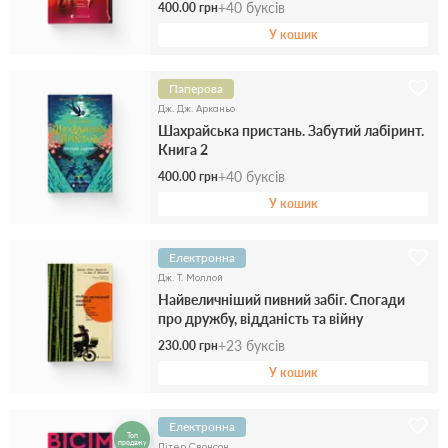
+
40
буксів
400.00 грн
У кошик
Паперова
Дж. Дж. Арканьо
Шахрайська пристань. Забутий лабіринт.
Книга 2
+
40
буксів
400.00 грн
У кошик
Електронна
Дж. Т. Моллой
Найвеличніший пивний забіг. Спогади
про дружбу, відданість та війну
+
23
буксів
230.00 грн
У кошик
Електронна
Топ
продажу
Пітер Свонсон