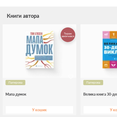
Книги автора
Тираж
закінчився
Паперова
Паперова
Мапа думок
Велика книга 30-де
У кошик
У к