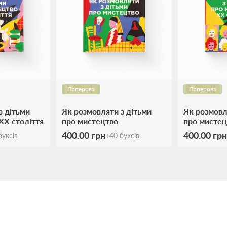
Паперова
Паперова
з дітьми
Як розмовляти з дітьми
Як розмовл
ХХ століття
про мистецтво
про мистец
400.00 грн
400.00 грн
уксів
+
40
буксів