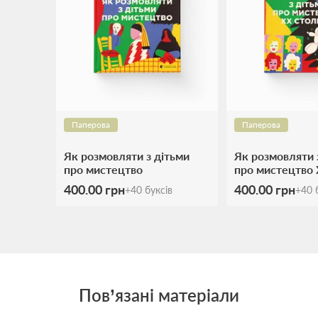
Паперова
Паперова
Як розмовляти з дітьми
Як розмовляти 
про мистецтво
про мистецтво 
400.00 грн
400.00 грн
+
40
буксів
+
40
б
Пов’язані матеріали