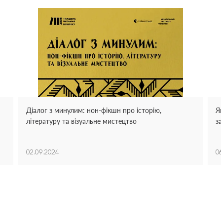
Діалог з минулим: нон-фікшн про історію,
Я
літературу та візуальне мистецтво
з
02.09.2024
0