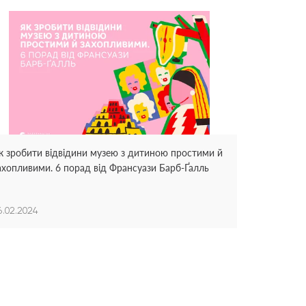
к зробити відвідини музею з дитиною простими й
ахопливими. 6 порад від Франсуази Барб-Ґалль
6.02.2024