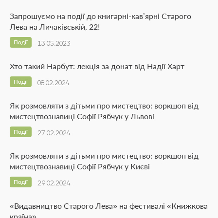
Запрошуємо на події до книгарні-кав’ярні Старого
Лева на Личаківській, 22!
Події
13.05.2023
Хто такий Нарбут: лекція за донат від Надії Харт
Події
08.02.2024
Як розмовляти з дітьми про мистецтво: воркшоп від
мистецтвознавиці Софії Рябчук у Львові
Події
27.02.2024
Як розмовляти з дітьми про мистецтво: воркшоп від
мистецтвознавиці Софії Рябчук у Києві
Події
29.02.2024
«Видавництво Старого Лева» на фестивалі «Книжкова
країна»