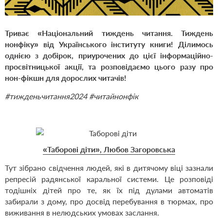
Триває «Національний тиждень читання. Тиждень
нонфіку» від Українського інституту книги! Ділимось
однією з добірок, приурочених до цієї інформаційно-
просвітницької акції, та розповідаємо цього разу про
нон-фікшн для дорослих читачів!
#тижденьчитання2024 #читайнонфік
«Таборові діти», Любов Загоровська
Тут зібрано свідчення людей, які в дитячому віці зазнали
репресій радянської каральної системи. Це розповіді
тодішніх дітей про те, як їх під дулами автоматів
забирали з дому, про досвід перебування в тюрмах, про
виживання в нелюдських умовах заслання.