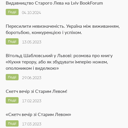
Видавництво Старого Лева на Lviv BookForum
Події
04.10.2024
Пересилити невизначеність. Україна між виживанням,
боротьбою, конкуренцією і успіхом.
Події
13.05.2023
Вітольд Шабловський у Львові: розмова про книгу
«Кухня терору, або як збудувати імперію ножем,
ополоником і виделкою»
Події
29.06.2023
Скетч вечір зі Старим Левом!
Події
17.02.2023
«Скетч вечір зі Старим Левом»
Події
17.03.2023