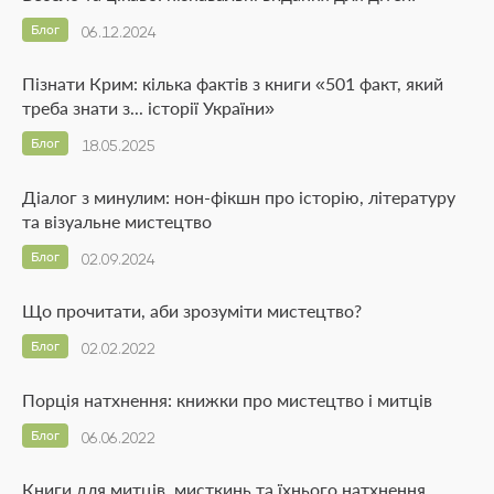
Блог
06.12.2024
Пізнати Крим: кілька фактів з книги «501 факт, який
треба знати з... історії України»
Блог
18.05.2025
Діалог з минулим: нон-фікшн про історію, літературу
та візуальне мистецтво
Блог
02.09.2024
Що прочитати, аби зрозуміти мистецтво?
Блог
02.02.2022
Порція натхнення: книжки про мистецтво і митців
Блог
06.06.2022
Книги для митців, мисткинь та їхнього натхнення