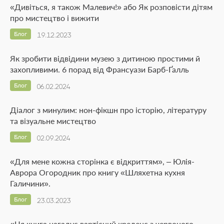
«Дивіться, я також Малевич!» або Як розповісти дітям
про мистецтво і вижити
Блог
19.12.2023
Як зробити відвідини музею з дитиною простими й
захопливими. 6 порад від Франсуази Барб-Ґалль
Блог
06.02.2024
Діалог з минулим: нон-фікшн про історію, літературу
та візуальне мистецтво
Блог
02.09.2024
«Для мене кожна сторінка є відкриттям», – Юлія-
Аврора Огородник про книгу «Шляхетна кухня
Галичини».
Блог
23.03.2023
«Ця книга нагадує вартісний креденс з червоного