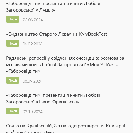
«Таборові діти»: презентація книги Любові
Загоровської у Луцьку
Події
25.06.2024
«Видавництво Старого Лева» на KyivBookFest
Події
06.09.2024
Радянські репресії у свідченнях очевидців: розмова за
мотивами книг Любові Загоровської «Моя УПА» та
«Таборові діти»
Події
08.09.2024
«Таборові діти»: презентація книги Любові
Загоровської в Івано-Франківську
Події
02.10.2024
Свято на Краківській, 3 з нагоди розширення Книгарні-
кавʼярні Старого Лева