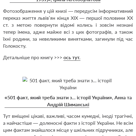
Фотозображення у цій книзі — передусім інформативний
переказ життя львів’ян кінця XIX — першої половини XX
ст. з метою повернути відомі колись і зовсім незнані
тепер імена, адже майже всі з цих фотографів, а також
їхні родини, за невеликими винятками, загинули під час
Голокосту.
Детальніше про книгу >>>
ось тут.
«501 факт, який треба знати з... історії України», Анна та
Андрій Шиманські
Тут вміщені цікаві, важливі, часом кумедні, іноді трагічні,
а найчастіше — доленосні факти з історії України. Не всім
цим фактам знайшлося місце у шкільних підручниках, але