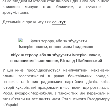
саме завдяки їм історія стає живою і динамічною. З цією
книжкою минуле стає ближчим, а сучасне —
зрозумілішим.
Детальніше про книгу >>>
ось тут.
«Кухня терору, або як збудувати імперію ножем,
ополоником і виделкою», Вітольд Шабловський
У цій книзі прослідковуються маніпулятивні механізми
влади, зосередженої в руках божевільних вождів,
генсеків та інших радянських партійних діячів, крізь
історії кухарів, які працювали в часі воєн, що розв’язала
Росія, кухарок Чорнобиля, а також тих, які пережили й
запам’ятали на все життя часи Сталінського Голодомору
в Україні