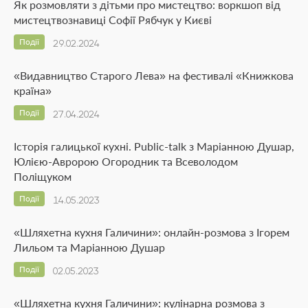
Як розмовляти з дітьми про мистецтво: воркшоп від
мистецтвознавиці Софії Рябчук у Києві
Події
29.02.2024
«Видавництво Старого Лева» на фестивалі «Книжкова
країна»
Події
27.04.2024
Історія галицької кухні. Public-talk з Маріанною Душар,
Юлією-Авророю Огородник та Всеволодом
Поліщуком
Події
14.05.2023
«Шляхетна кухня Галичини»: онлайн-розмова з Ігорем
Лильом та Маріанною Душар
Події
02.05.2023
«Шляхетна кухня Галичини»: кулінарна розмова з