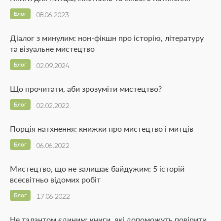
Блог
08.06.2023
Діалог з минулим: нон-фікшн про історію, літературу
та візуальне мистецтво
Блог
02.09.2024
Що прочитати, аби зрозуміти мистецтво?
Блог
02.02.2022
Порція натхнення: книжки про мистецтво і митців
Блог
06.06.2022
Мистецтво, що не залишає байдужим: 5 історій
всесвітньо відомих робіт
Блог
17.06.2022
Не талантом єдиним: книги, які допоможуть повірити