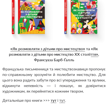
«Як розмовляти з дітьми про мистецтво»
та
«Як
розмовляти з дітьми про мистецтво ХХ століття»
,
Франсуаза Барб-Ґалль
Французька письменниця та мистецтвознавиця пропонує
по-справжньому зрозуміти й полюбити мистецтво. Для
цього вона радить забути про всі упередження та ярлики,
відкинути непевність — і показує, як довіритися
художникам, як перейнятися кожним твором.
Детальніше про книги >>>
тут
і
тут
.