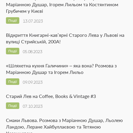
Маріанною Душар, Ігорем Лильом та Костянтином
Грубичем у Києві
Події
13.07.2023
Відкриття Книгарні-кав’ярні Старого Лева у Львові на
вулиці Стрийській, 200А!
Події
05.08.2023
«Шляхетна кухня Галичини» – яка вона? Розмова з
Маріанною Душар та Ігорем Лильо
Події
09.09.2023
Старий Лев на Coffee, Books & Vintage #3
Події
07.10.2023
Смаки Львова. Розмова з Маріанною Душар, Льолею
Ландою, Леране Хайбуллаєвою та Тетяною