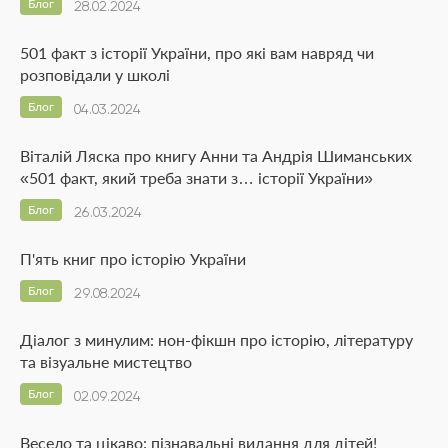
Блог
28.02.2024
501 факт з історії України, про які вам навряд чи
розповідали у школі
Блог
04.03.2024
Віталій Ляска про книгу Анни та Андрія Шиманських
«501 факт, який треба знати з… історії України»
Блог
26.03.2024
П'ять книг про історію України
Блог
29.08.2024
Діалог з минулим: нон-фікшн про історію, літературу
та візуальне мистецтво
Блог
02.09.2024
Весело та цікаво: пізнавальні видання для дітей!