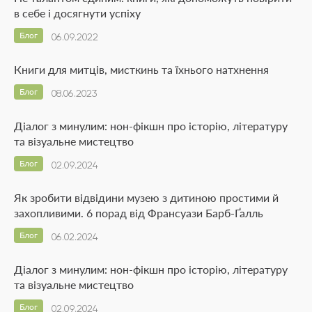
в себе і досягнути успіху
Блог
06.09.2022
Книги для митців, мисткинь та їхнього натхнення
Блог
08.06.2023
Діалог з минулим: нон-фікшн про історію, літературу
та візуальне мистецтво
Блог
02.09.2024
Як зробити відвідини музею з дитиною простими й
захопливими. 6 порад від Франсуази Барб-Ґалль
Блог
06.02.2024
Діалог з минулим: нон-фікшн про історію, літературу
та візуальне мистецтво
Блог
02.09.2024