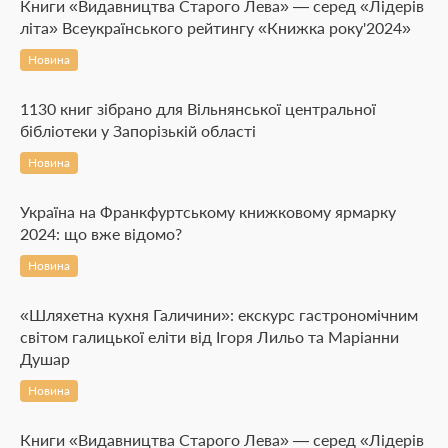
Книги «Видавництва Старого Лева» — серед «Лідерів
літа» Всеукраїнського рейтингу «Книжка року'2024»
Новина
1130 книг зібрано для Вільнянської центральної
бібліотеки у Запорізькій області
Новина
Україна на Франкфуртському книжковому ярмарку
2024: що вже відомо?
Новина
«Шляхетна кухня Галичини»: екскурс гастрономічним
світом галицької еліти від Ігоря Лильо та Маріанни
Душар
Новина
Книги «Видавництва Старого Лева» — серед «Лідерів