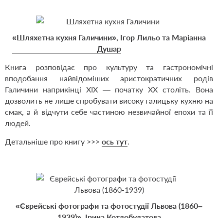
«Шляхетна кухня Галичини», Ігор Лильо та Маріанна
Душар
Книга розповідає про культуру та гастрономічні
вподобання най­відоміших аристократичних родів
Галичини наприкінці ХІХ — початку ХХ століть. Вона
дозволить не лише спробувати високу галицьку кухню на
смак, а й відчути себе частиною незвичайної епохи та її
людей.
Детальніше про книгу >>>
ось тут
.
«Єврейські фотографи та фотостудії Львова (1860–
1939)», Ірина Котлобулатова