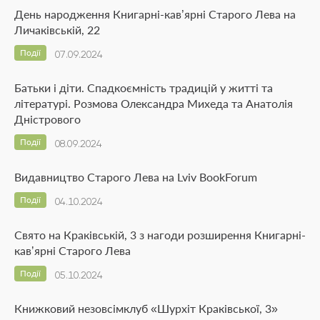
День народження Книгарні-кав’ярні Старого Лева на
Личаківській, 22
Події
07.09.2024
Батьки і діти. Спадкоємність традицій у житті та
літературі. Розмова Олександра Михеда та Анатолія
Дністрового
Події
08.09.2024
Видавництво Старого Лева на Lviv BookForum
Події
04.10.2024
Свято на Краківській, 3 з нагоди розширення Книгарні-
кавʼярні Старого Лева
Події
05.10.2024
Книжковий незовсімклуб «Шурхіт Краківської, 3»