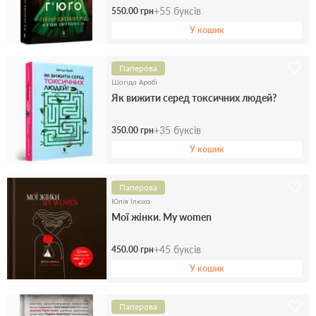
+
55
буксів
550.00 грн
У кошик
Паперова
Шагіда Арабі
Як вижити серед токсичних людей?
+
35
буксів
350.00 грн
У кошик
Паперова
Юлія Ілюха
Мої жінки. My women
+
45
буксів
450.00 грн
У кошик
Паперова