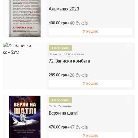
Альманах 2023
+
40
буксів
400.00 грн
У кошик
Паперова
Олександр Вдовиченко
72. Записки комбата
+
28
буксів
285.00 грн
У кошик
Паперова
Майк Маллейн
Верхи на шатлі
+
47
буксів
470.00 грн
У кошик