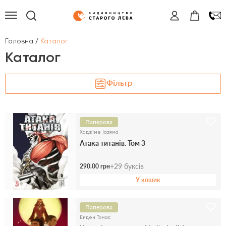
/
Головна
Каталог
Каталог
Фільтр
Паперова
Хаджіме Ісаяма
Атака титанів. Том 3
+
29
буксів
290.00 грн
У кошик
Паперова
Ейден Томас