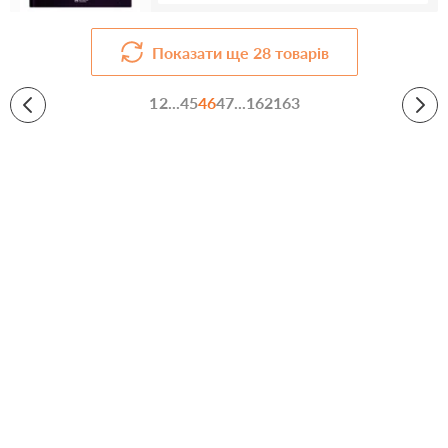
Показати ще
28
товарів
1
2
...
45
46
47
...
162
163