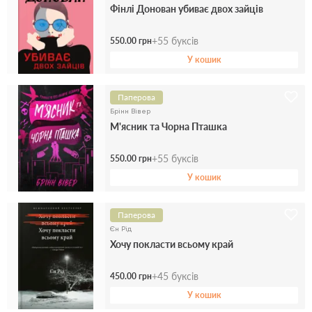
Фінлі Донован убиває двох зайців
+
55
буксів
550.00 грн
У кошик
Паперова
Брінн Вівер
М'ясник та Чорна Пташка
+
55
буксів
550.00 грн
У кошик
Паперова
Єн Рід
Хочу покласти всьому край
+
45
буксів
450.00 грн
У кошик