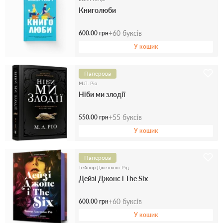
Книголюби
+
60
буксів
600.00 грн
У кошик
Паперова
М.Л. Ріо
Ніби ми злодії
+
55
буксів
550.00 грн
У кошик
Паперова
Тейлор Дженкінс Рід
Дейзі Джонс і The Six
+
60
буксів
600.00 грн
У кошик