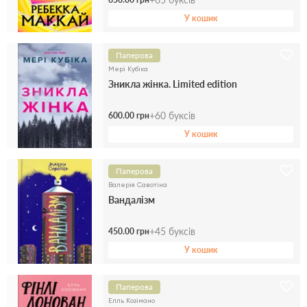
У кошик
Паперова
Мері Кубіка
Зникла жінка. Limited edition
+
60
буксів
600.00 грн
У кошик
Паперова
Валерія Савотіна
Вандалізм
+
45
буксів
450.00 грн
У кошик
Паперова
Елль Козімано