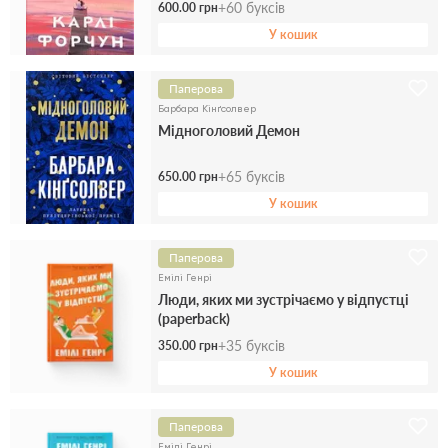
+
60
буксів
600.00 грн
У кошик
Паперова
Барбара Кінґсолвер
Мідноголовий Демон
+
65
буксів
650.00 грн
У кошик
Паперова
Емілі Генрі
Люди, яких ми зустрічаємо у відпустці
(paperback)
+
35
буксів
350.00 грн
У кошик
Паперова
Емілі Генрі