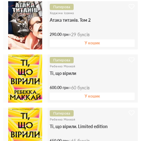
Паперова
Хаджіме Ісаяма
Атака титанів. Том 2
+
29
буксів
290.00 грн
У кошик
Паперова
Ребекка Маккай
Ті, що вірили
+
60
буксів
600.00 грн
У кошик
Паперова
Ребекка Маккай
Ті, що вірили. Limited edition
+
65
буксів
650.00 грн