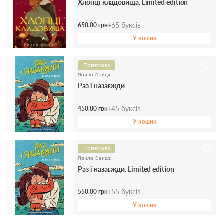
Хлопці кладовища. Limited edition
+
65
буксів
650.00 грн
У кошик
Паперова
Лайла Сейдж
Раз і назавжди
+
45
буксів
450.00 грн
У кошик
Паперова
Лайла Сейдж
Раз і назавжди. Limited edition
+
55
буксів
550.00 грн
У кошик