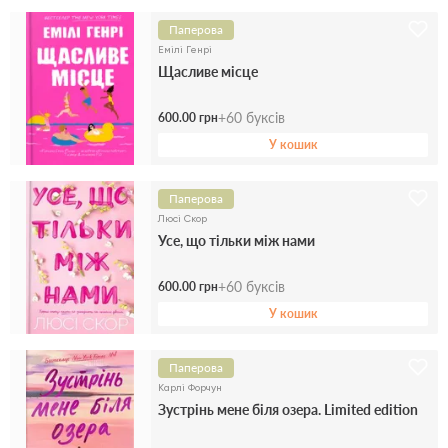
Паперова
Емілі Генрі
Щасливе місце
+
60
буксів
600.00 грн
У кошик
Паперова
Люсі Скор
Усе, що тільки між нами
+
60
буксів
600.00 грн
У кошик
Паперова
Карлі Форчун
Зустрінь мене біля озера. Limited edition