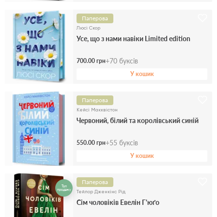
Паперова
Люсі Скор
Усе, що з нами навіки Limited edition
+
70
буксів
700.00 грн
У кошик
Паперова
Кейсі Макквістон
Червоний, білий та королівський синій
+
55
буксів
550.00 грн
У кошик
Паперова
Топ
продажу
Тейлор Дженкінс Рід
Сім чоловіків Евелін Г'юґо