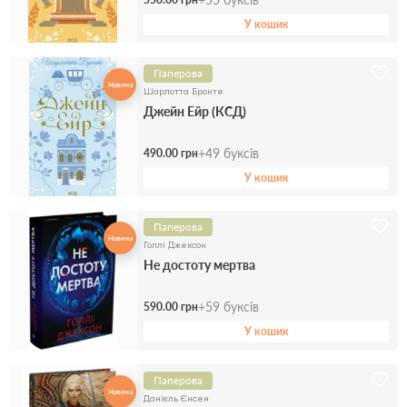
У кошик
Паперова
Новинка
Шарлотта Бронте
Джейн Ейр (КСД)
+
49
буксів
490.00 грн
У кошик
Паперова
Новинка
Голлі Джексон
Не достоту мертва
+
59
буксів
590.00 грн
У кошик
Паперова
Новинка
Данієль Єнсен