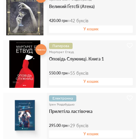
Великий Ґетсбі (Атена)
+
42
буксів
420.00 грн
У кошик
Паперова
Новинка
Марґарет Етвуд
Оповідь Служниці. Книга 1
+
55
буксів
550.00 грн
У кошик
Електронна
Ірен Роздобудько
Прилетіла ластівочка
+
29
буксів
295.00 грн
У кошик