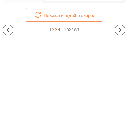
Показати ще
28
товарів
1
2
3
4
...
162
163