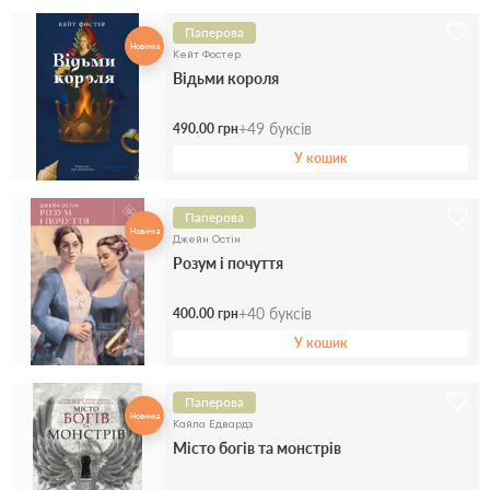
Паперова
Новинка
Кейт Фостер
Відьми короля
+
49
буксів
490.00 грн
У кошик
Паперова
Новинка
Джейн Остін
Розум і почуття
+
40
буксів
400.00 грн
У кошик
Паперова
Новинка
Кайла Едвардз
Місто богів та монстрів