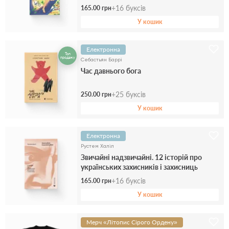
+
16
буксів
165.00 грн
У кошик
Електронна
Топ
продажу
Себастьян Баррі
Час давнього бога
+
25
буксів
250.00 грн
У кошик
Електронна
Рустем Халіл
Звичайні надзвичайні. 12 історій про
українських захисників і захисниць
+
16
буксів
165.00 грн
У кошик
Мерч «Літопис Сірого Ордену»