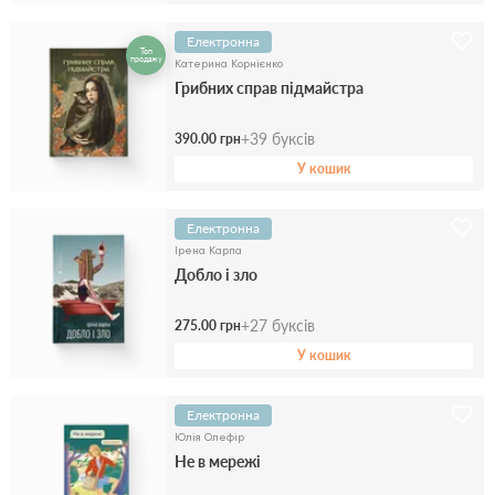
Електронна
Топ
продажу
Катерина Корнієнко
Грибних справ підмайстра
+
39
буксів
390.00 грн
У кошик
Електронна
Ірена Карпа
Добло і зло
+
27
буксів
275.00 грн
У кошик
Електронна
Юлія Олефір
Не в мережі