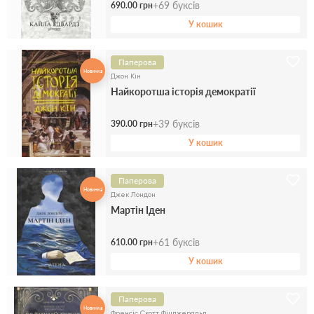
+
69
буксів
690.00 грн
У кошик
Паперова
Новинка
Джон Кін
Найкоротша історія демократії
+
39
буксів
390.00 грн
У кошик
Паперова
Новинка
Джек Лондон
Мартін Іден
+
61
буксів
610.00 грн
У кошик
Паперова
Новинка
Френсіс Скотт Фіцджеральд