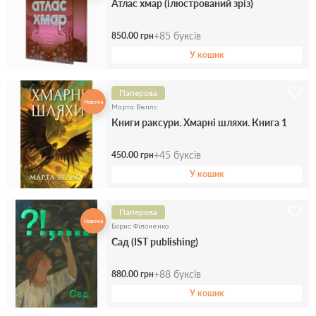
Атлас хмар (ілюстрований зріз)
+
85
буксів
850.00 грн
У кошик
Паперова
Новинка
Марта Веллс
Книги раксури. Хмарні шляхи. Книга 1
+
45
буксів
450.00 грн
У кошик
Паперова
Новинка
Борис Філоненко
Сад (IST publishing)
+
88
буксів
880.00 грн
У кошик