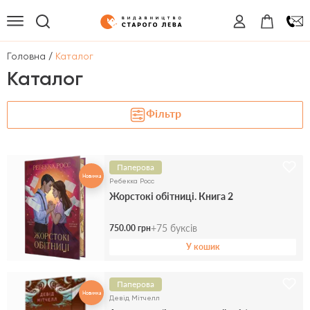
/
Головна
Каталог
Каталог
Фільтр
Паперова
Новинка
Ребекка Росс
Жорстокі обітниці. Книга 2
+
75
буксів
750.00 грн
У кошик
Паперова
Новинка
Девід Мітчелл