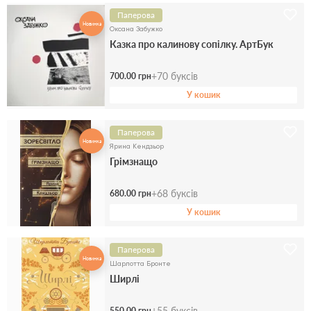
Паперова
Новинка
Оксана Забужко
Казка про калинову сопілку. АртБук
+
70
буксів
700.00 грн
У кошик
Паперова
Новинка
Ярина Кендзьор
Грімзнащо
+
68
буксів
680.00 грн
У кошик
Паперова
Новинка
Шарлотта Бронте
Ширлі
+
55
буксів
550.00 грн