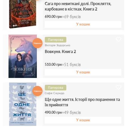
Сага про невиткані долі. Прокляття,
карбоване в кістках. Книга 2
+
69
буксів
690.00 грн
У кошик
Паперова
Новинка
Вікторія Задорська
Вовкуня. Книга 2
+
51
буксів
510.00 грн
У кошик
Паперова
Новинка
Софія Середа
Ще одне життя. Історії про поранення та
їх прийняття
+
49
буксів
490.00 грн
У кошик