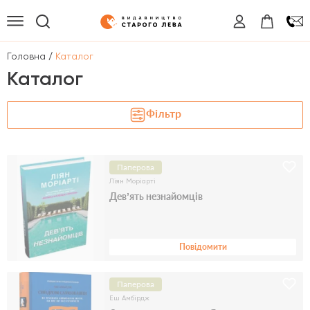
/
Головна
Каталог
Каталог
Фільтр
Паперова
Ліян Моріарті
Дев’ять незнайомців
Повідомити
Паперова
Еш Амбірдж