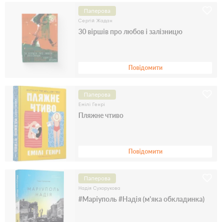
Паперова
Сергiй Жадан
30 віршів про любов і залізницю
Повідомити
Паперова
Емілі Генрі
Пляжне чтиво
Повідомити
Паперова
Надія Сухорукова
#Маріуполь #Надія (м'яка обкладинка)