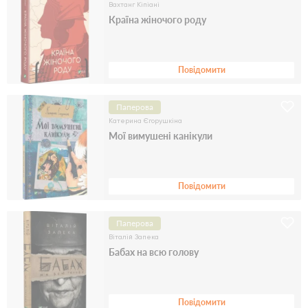
Вахтанг Кіпіані
Країна жіночого роду
Повідомити
Паперова
Катерина Єгорушкіна
Мої вимушені канікули
Повідомити
Паперова
Віталій Запека
Бабах на всю голову
Повідомити