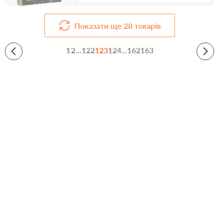
Показати ще
28
товарів
1
2
...
122
123
124
...
162
163