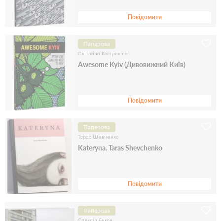
Повідомити
Паперова
Світлана Кострикіна
Awesome Kyiv (Дивовижний Київ)
Повідомити
Паперова
Тарас Шевченко
Kateryna. Taras Shevchenko
Повідомити
Паперова
Олексій Биков