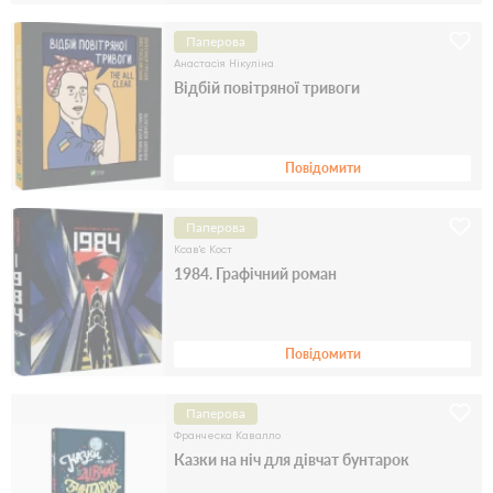
Паперова
Анастасія Нікуліна
Відбій повітряної тривоги
Повідомити
Паперова
Ксав'є Кост
1984. Графічний роман
Повідомити
Паперова
Франческа Кавалло
Казки на ніч для дівчат бунтарок