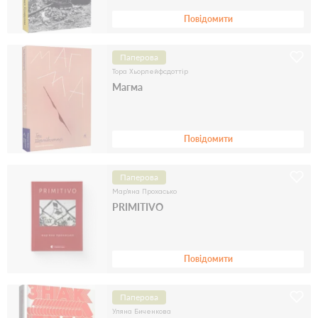
Повідомити
Паперова
Тора Хьорлейфсдоттір
Магма
Повідомити
Паперова
Мар'яна Прохасько
PRIMITIVO
Повідомити
Паперова
Уляна Биченкова