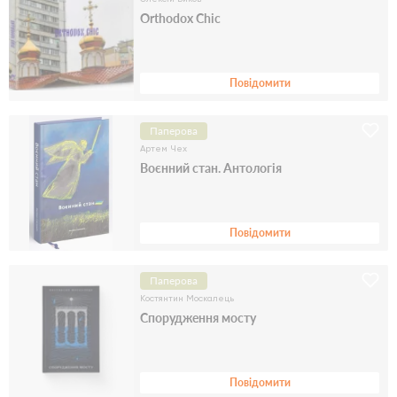
Orthodox Chic
Повідомити
Паперова
Артем Чех
Воєнний стан. Антологія
Повідомити
Паперова
Костянтин Москалець
Спорудження мосту
Повідомити