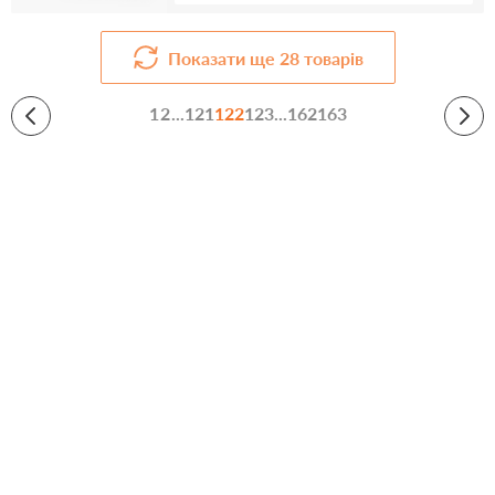
Показати ще
28
товарів
1
2
...
121
122
123
...
162
163