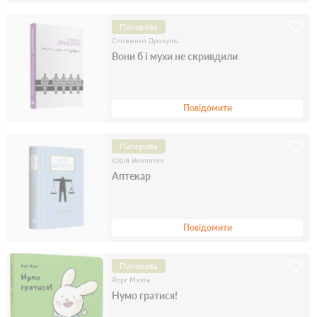
Паперова
Славенка Дракуліч
Вони б і мухи не скривдили
Повідомити
Паперова
Юрій Винничук
Аптекар
Повідомити
Паперова
Йорґ Мюле
Нумо гратися!