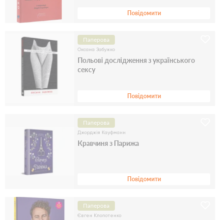
Повідомити
Паперова
Оксана Забужко
Польові дослідження з українського
сексу
Повідомити
Паперова
Джорджія Кауфманн
Кравчиня з Парижа
Повідомити
Паперова
Євген Клопотенко