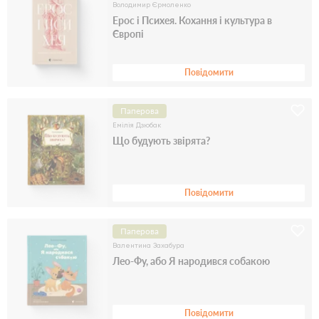
Володимир Єрмоленко
Ерос і Психея. Кохання і культура в
Європі
Повідомити
Паперова
Емілія Дзюбак
Що будують звірята?
Повідомити
Паперова
Валентина Захабура
Лео-Фу, або Я народився собакою
Повідомити