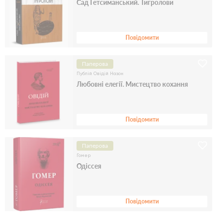
Сад Гетсиманський. Тигролови
Повідомити
Паперова
Публій Овідій Назон
Любовні елегії. Мистецтво кохання
Повідомити
Паперова
Гомер
Одіссея
Повідомити