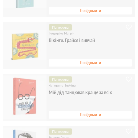
Повідомити
Паперова
Федеріка Маґрін
Вікінги. Грайся і вивчай
Повідомити
Паперова
Катерина Бабкіна
Мій дід танцював краще за всіх
Повідомити
Паперова
Вацлав Гавел