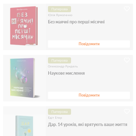
Паперова
Юлія Ярмоленко
Без маячні про перші місячні
Повідомити
Паперова
Олександр Рундель
Наукове мислення
Повідомити
Паперова
Едіт Еґер
Дар. 14 уроків, які врятують ваше життя