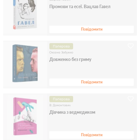
Промови та есеї. Вацлав Гавел
Повідомити
Паперова
Оксана Забужко
Довженко без гриму
Повідомити
Паперова
В. Домонтович
Дівчина з ведмедиком
Повідомити