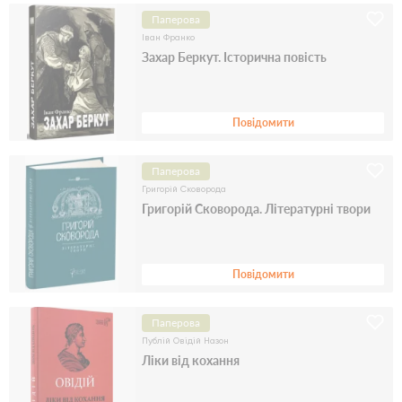
Паперова
Іван Франко
Захар Беркут. Історична повість
Повідомити
Паперова
Григорій Сковорода
Григорій Сковорода. Літературні твори
Повідомити
Паперова
Публій Овідій Назон
Ліки від кохання