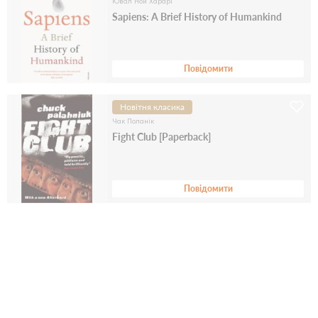
Ювал Ной Харарі
Sapiens: A Brief History of Humankind
Повідомити
Новітня класика
Чак Поланік
Fight Club [Paperback]
Повідомити