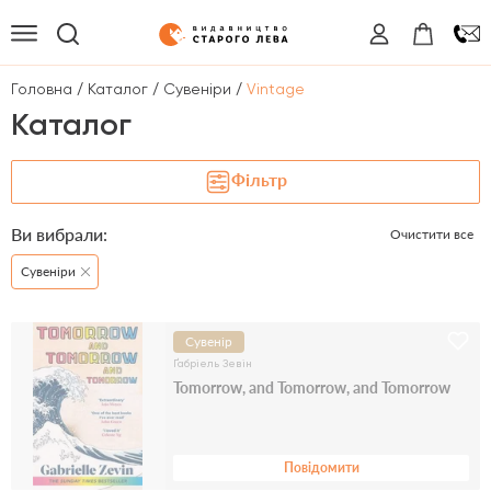
/
/
/
Головна
Каталог
Сувеніри
Vintage
Каталог
Фільтр
Ви вибрали:
Очистити все
Сувеніри
Сувенір
Ґабріель Зевін
Tomorrow, and Tomorrow, and Tomorrow
Повідомити