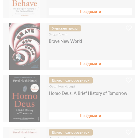
Повідомити
Художня проза
Олдос Гакслі
Brave New World
Повідомити
Бізнес і саморозвиток
Ювал Ной Харарі
Homo Deus: A Brief History of Tomorrow
Повідомити
Бізнес і саморозвиток