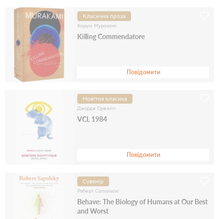
Класична проза
Харукі Муракамі
Killing Commendatore
Повідомити
Новітня класика
Джордж Орвелл
VCL 1984
Повідомити
Сувенір
Роберт Сапольскі
Behave: The Biology of Humans at Our Best
and Worst