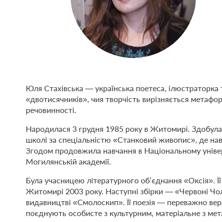
Юля Стахівська — українська поетеса, ілюстраторка 
«двотисячників», чия творчість вирізняється метафо
речовинності.
Народилася 3 грудня 1985 року в Житомирі. Здобул
школі за спеціальністю «Станковий живопис», де нав
Згодом продовжила навчання в Національному універ
Могилянській академії.
Була учасницею літературного об’єднання «Оксія». Ї
Житомирі 2003 року. Наступні збірки — «Червоні Чоло
видавництві «Смолоскип». Її поезія — переважно вер
поєднують особисте з культурним, матеріальне з мет