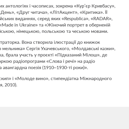
их антологіях і часописах, зокрема «Кур’єр Кривбасу»,
День», «Друг читача», «ЛітАкцент», «Критика». Її
лійських виданнях, серед яких «Respublica», «RADAR»,
«Made in Ukraine» та «Жіночий портрет в оберненій
лійською, німецькою, польською та чеською мовами.
страторка. Вона створила ілюстрації до книжок
о мельника» Сергія Ухачевського, «Молдавські казки»,
ка, брала участь у проєкті «Підказаний Мілош», де
ркою радіопрограми «Слова і речі» на радіо
 авангардна поезія (1910–1930-ті роки)».
скип» і «Молоде вино», стипендіатка Міжнародного
, 2010).