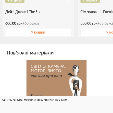
Паперова
Паперова
Дейзі Джонс і The Six
Сім чоловіків Евелі
600.00 грн
+
60
буксів
550.00 грн
+
55
букс
У кошик
У к
Пов’язані матеріали
Світло, камера, мотор, знято: книжки про кіно