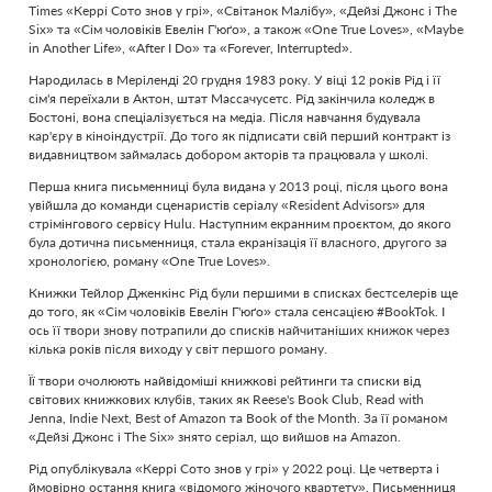
Times «Керрі Сото знов у грі», «Світанок Малібу», «Дейзі Джонс і The
Six» та «Сім чоловіків Евелін Г'юґо», а також «One True Loves», «Maybe
in Another Life», «After I Do» та «Forever, Interrupted».
Народилась в Меріленді 20 грудня 1983 року. У віці 12 років Рід і її
сім'я переїхали в Актон, штат Массачусетс. Рід закінчила коледж в
Бостоні, вона спеціалізується на медіа. Після навчання будувала
кар'єру в кіноіндустрії. До того як підписати свій перший контракт із
видавництвом займалась добором акторів та працювала у школі.
Перша книга письменниці була видана у 2013 році, після цього вона
увійшла до команди сценаристів серіалу «Resident Advisors» для
стрімінгового сервісу Hulu. Наступним екранним проєктом, до якого
була дотична письменниця, стала екранізація її власного, другого за
хронологією, роману «One True Loves».
Книжки Тейлор Дженкінс Рід були першими в списках бестселерів ще
до того, як «Сім чоловіків Евелін Г'юґо» стала сенсацією #BookTok. І
ось її твори знову потрапили до списків найчитаніших книжок через
кілька років після виходу у світ першого роману.
Її твори очолюють найвідоміші книжкові рейтинги та списки від
світових книжкових клубів, таких як Reese's Book Club, Read with
Jenna, Indie Next, Best of Amazon та Book of the Month. За її романом
«Дейзі Джонс і The Six» знято серіал, що вийшов на Amazon.
Рід опублікувала «Керрі Сото знов у грі» у 2022 році. Це четверта і
ймовірно остання книга «відомого жіночого квартету». Письменниця