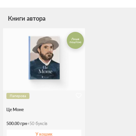
Книги автора
Лише
поштою
Паперова
Це Моне
500.00 грн
+
50
буксів
У кошик