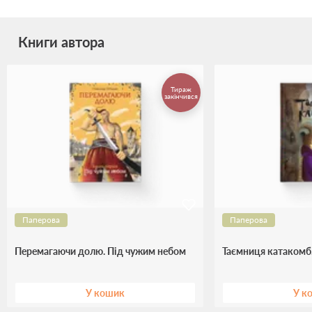
Книги автора
Тираж
закінчився
Паперова
Паперова
Перемагаючи долю. Під чужим небом
Таємниця катакомб.
У кошик
У к