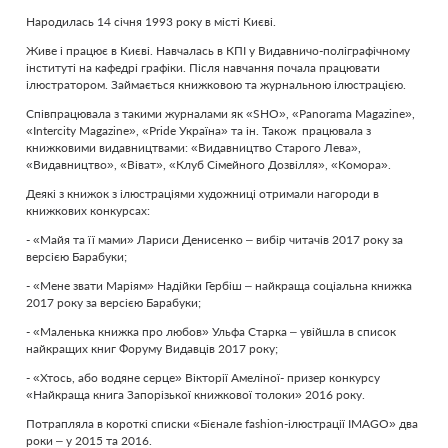
Народилась 14 січня 1993 року в місті Києві.
Живе і працює в Києві. Навчалась в КПІ у Видавничо-поліграфічному
інституті на кафедрі графіки. Після навчання почала працювати
ілюстратором. Займається книжковою та журнальною ілюстрацією.
Співпрацювала з такими журналами як «SHO», «Panorama Magazine»,
«Intercity Magazine», «Pride Україна» та ін. Також працювала з
книжковими видавництвами: «Видавництво Старого Лева»,
«Видавництво», «Віват», «Клуб Сімейного Дозвілля», «Комора».
Деякі з книжок з ілюстраціями художниці отримали нагороди в
книжкових конкурсах:
- «Майя та її мами» Лариси Денисенко – вибір читачів 2017 року за
версією Барабуки;
- «Мене звати Маріям» Надійки Гербіш – найкраща соціальна книжка
2017 року за версією Барабуки;
- «Маленька книжка про любов» Ульфа Старка – увійшла в список
найкращих книг Форуму Видавців 2017 року;
- «Хтось, або водяне серце» Вікторії Амеліної- призер конкурсу
«Найкраща книга Запорізької книжкової толоки» 2016 року.
Потрапляла в короткі списки «Бієнале fashion-ілюстрації IMAGO» два
роки – у 2015 та 2016.