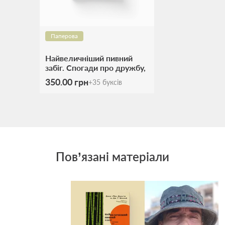
Паперова
Найвеличніший пивний
забіг. Спогади про дружбу,
відданість та війну
350.00 грн
+
35
буксів
Пов’язані матеріали