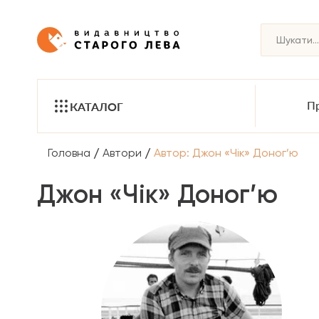
Пр
КАТАЛОГ
/
/
Головна
Автори
Автор: Джон «Чік» Доног’ю
Джон «Чік» Доног’ю