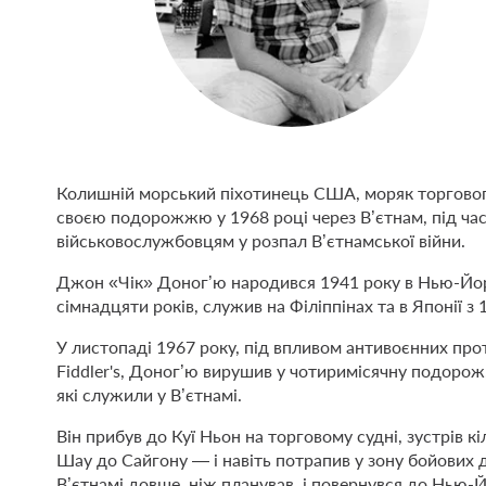
Колишній морський піхотинець США, моряк торговог
своєю подорожжю у 1968 році через В’єтнам, під час
військовослужбовцям у розпал В’єтнамської війни.
Джон «Чік» Доног’ю народився 1941 року в Нью-Йорку
сімнадцяти років, служив на Філіппінах та в Японії з 
У листопаді 1967 року, під впливом антивоєнних прот
Fiddler's, Доног’ю вирушив у чотиримісячну подорож
які служили у В’єтнамі.
Він прибув до Куї Ньон на торговому судні, зустрів к
Шау до Сайгону — і навіть потрапив у зону бойових д
В’єтнамі довше, ніж планував, і повернувся до Нью-Й