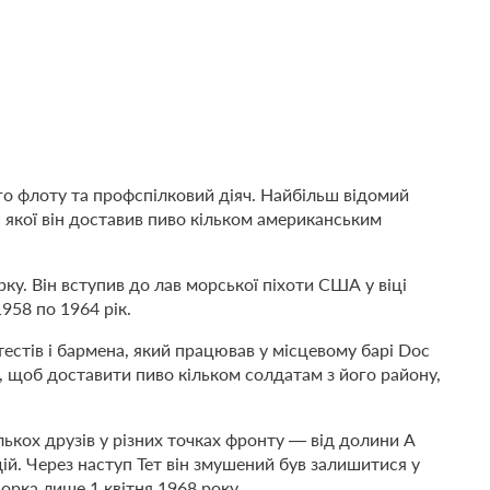
о флоту та профспілковий діяч. Найбільш відомий
 якої він доставив пиво кільком американським
. Він вступив до лав морської піхоти США у віці
1958 по 1964 рік.
естів і бармена, який працював у місцевому барі Doc
, щоб доставити пиво кільком солдатам з його району,
ількох друзів у різних точках фронту — від долини А
ій. Через наступ Тет він змушений був залишитися у
орка лише 1 квітня 1968 року.