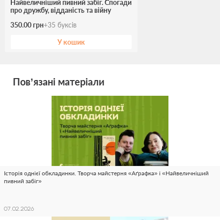
Найвеличніший пивний забіг. Спогади
про дружбу, відданість та війну
350.00 грн
+
35
буксів
У кошик
Пов’язані матеріали
Історія однієї обкладинки. Творча майстерня «Аґрафка» і «Найвеличніший
пивний забіг»
07.02.2026