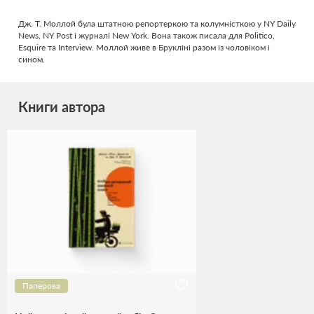
Дж. Т. Моллой була штатною репортеркою та колумністкою у NY Daily
News, NY Post і журналі New York. Вона також писала для Politico,
Esquire та Interview. Моллой живе в Брукліні разом із чоловіком і
сином.
Книги автора
Паперова