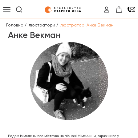
/
/
Головна
Ілюстратори
Ілюстратор: Анке Векман
Анке Векман
Родом із маленького містечка на півночі Німеччини, зараз живе у