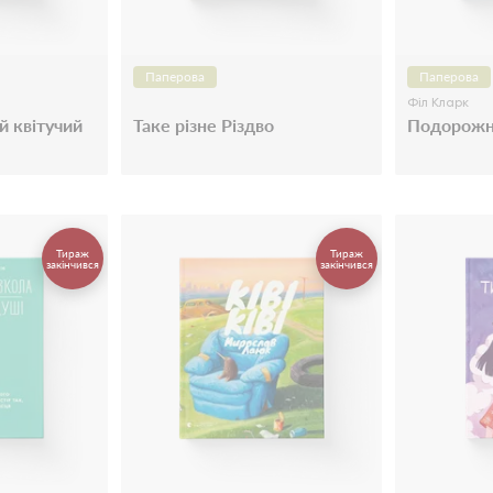
Паперова
Паперова
Філ Кларк
й квітучий
Таке різне Різдво
Подорожн
Тираж
Тираж
закінчився
закінчився