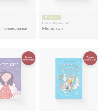
Паперова
Галина Вдовиченко
і головоломки
Містельфи
Тираж
Тираж
закінчився
закінчився