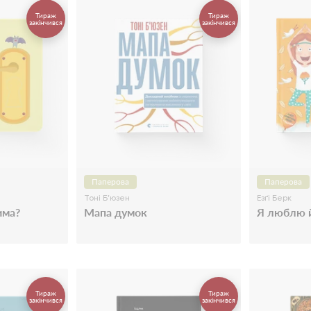
Тираж
Тираж
закінчився
закінчився
Паперова
Паперова
Тоні Б’юзен
Езґі Берк
има?
Мапа думок
Я люблю й
Тираж
Тираж
закінчився
закінчився