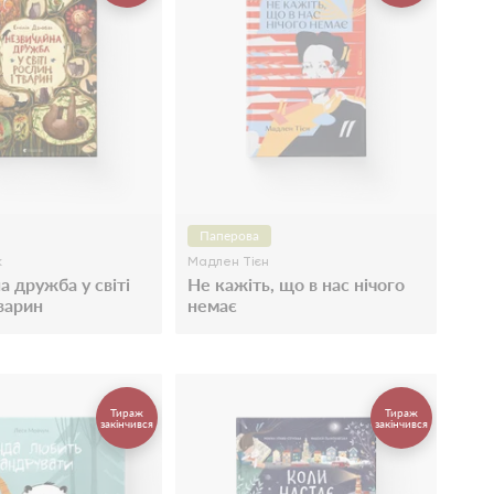
Паперова
к
Мадлен Тієн
а дружба у світі
Не кажіть, що в нас нічого
варин
немає
Тираж
Тираж
закінчився
закінчився