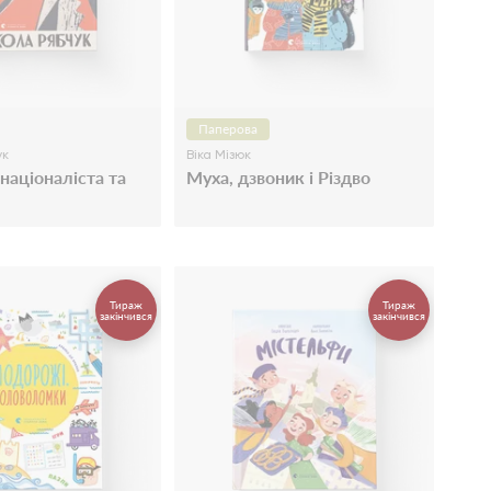
Паперова
ук
Віка Мізюк
націоналіста та
Муха, дзвоник і Різдво
Тираж
Тираж
закінчився
закінчився