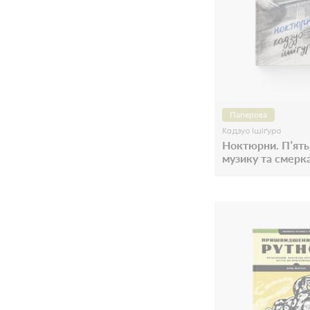
Паперова
Кадзуо Ішіґуро
Ноктюрни. П’ять 
музику та смерк