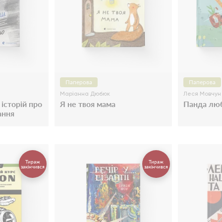
Паперова
Паперова
Маріанна Дюбюк
Леся Мовчун
історій про
Я не твоя мама
Панда лю
ання
Тираж
Тираж
закінчився
закінчився