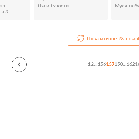
 з
Лапи і хвости
Муся та б
га 3
Показати ще
28
товар
1
2
...
156
157
158
...
162
1