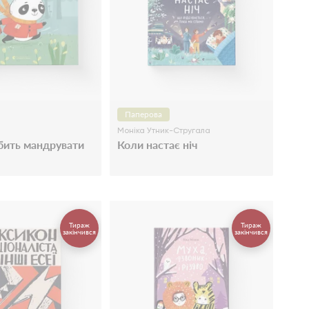
Паперова
Моніка Утник-Стругала
бить мандрувати
Коли настає ніч
Тираж
Тираж
закінчився
закінчився