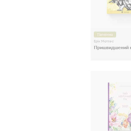
Паперова
Ерік Маттес
Пришвидшений к