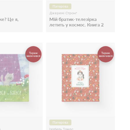
Паперова
Джеремі Стронґ
же? Це я,
Мій братик-телезірка
летить у космос. Книга 2
Тираж
Тираж
закінчився
закінчився
Паперова
а
Ізабель Томас