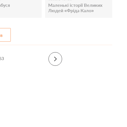
абуся
Маленькі історії Великих
Людей «Фріда Кало»
ів
63