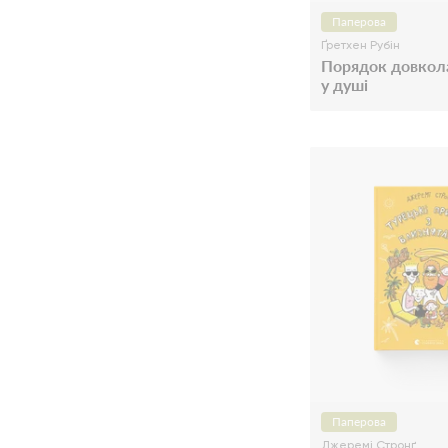
Паперова
Ґретхен Рубін
Порядок довкол
у душі
Паперова
Джеремі Стронґ