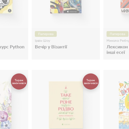
Паперова
Паперова
Ірвін Шоу
Микола Рябч
урс Python
Вечір у Візантії
Лексикон 
інші есеї
Тираж
Тираж
закінчився
закінчився