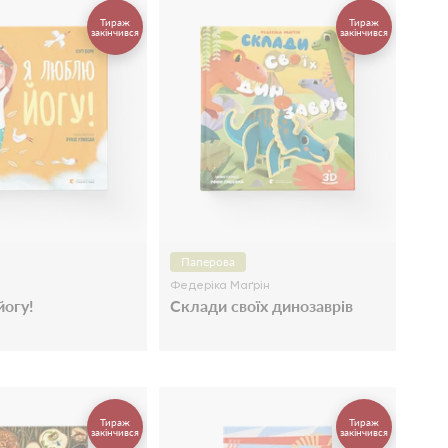
Тираж
Тираж
закінчився
закінчився
Паперова
Федеріка Маґрін
огу!
Склади своїх динозаврів
Тираж
Тираж
закінчився
закінчився