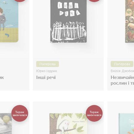
Паперова
Паперова
Юрко Іздрик
Емілія Дзюба
ик
Інші речі
Незвичайн
рослин і т
Тираж
Тираж
закінчився
закінчився