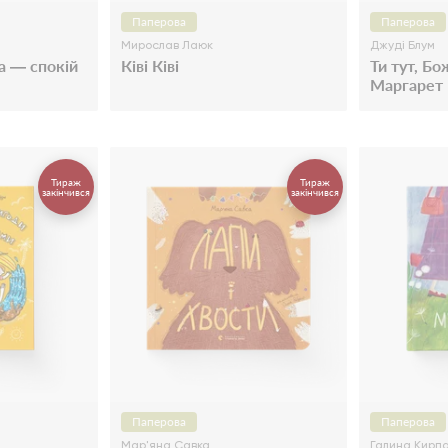
Паперова
Паперова
Мирослав Лаюк
Джуді Блум
а — спокій
Ківі Ківі
Ти тут, Бо
Маргарет
Тираж
Тираж
закінчився
закінчився
Паперова
Паперова
Мар'яна Савка
Галина Кирп