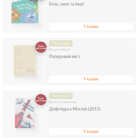
Біла, синя та інші
У кошик
Паперова
Тираж
закінчився
Василь Махно
Паперовий міст
У кошик
Паперова
Тираж
закінчився
Василь Кожелянко
Дефіляда в Москві (2015)
У кошик