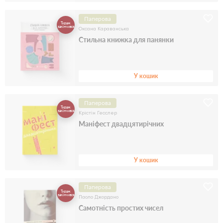
Паперова
Тираж
закінчився
Оксана Караванська
Стильна книжка для панянки
У кошик
Паперова
Тираж
закінчився
Крістін Гесслер
Маніфест двадцятирічних
У кошик
Паперова
Тираж
закінчився
Паоло Джордано
Самотність простих чисел