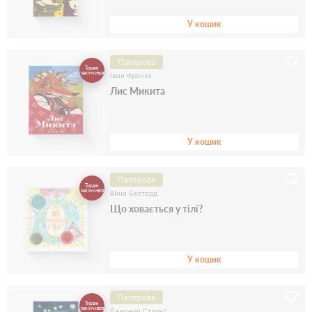
У кошик
Паперова
Тираж
закінчився
Іван Франко
Лис Микита
У кошик
Паперова
Тираж
закінчився
Айна Бестард
Що ховається у тілі?
У кошик
Паперова
Тираж
закінчився
Джеремі Стронґ