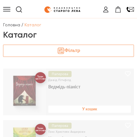
/
Головна
Каталог
Каталог
Фільтр
Паперова
Тираж
закінчився
Девід Літчфілд
Ведмідь-піаніст
У кошик
Паперова
Тираж
закінчився
Ганс Християн Андерсен