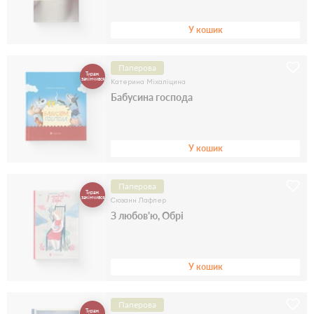
У кошик
Паперова
Тираж
закінчився
Катерина Міхаліцина
Бабусина господа
У кошик
Паперова
Тираж
закінчився
Сюзанн Лафлер
З любов'ю, Обрі
У кошик
Паперова
Тираж