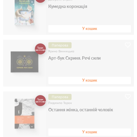
Кумедна коронація
У кошик
Паперова
Тираж
закінчився
Ярина Винницька
Арт-бук Скриня. Речі сили
У кошик
Паперова
Тираж
закінчився
Людмила Таран
Остання жінка, останній чоловік
У кошик