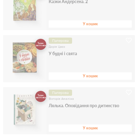
Казки Андерсена. 2
У кошик
Паперова
Тираж
закінчився
Дарія Цвєк
У будні і свята
У кошик
Паперова
Тираж
закінчився
Вікторія Амеліна
Лялька. Оповідання про дитинство
У кошик