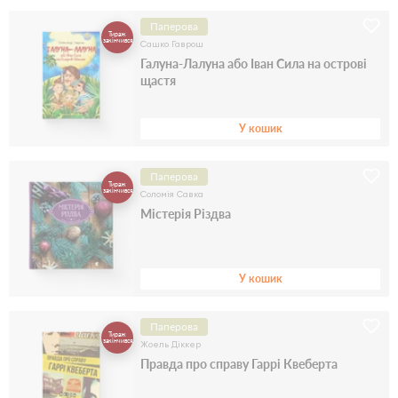
Паперова
Тираж
закінчився
Сашко Гаврош
Галуна-Лалуна або Іван Сила на острові
щастя
У кошик
Паперова
Тираж
закінчився
Соломія Савка
Містерія Різдва
У кошик
Паперова
Тираж
закінчився
Жоель Діккер
Правда про справу Гаррі Квеберта