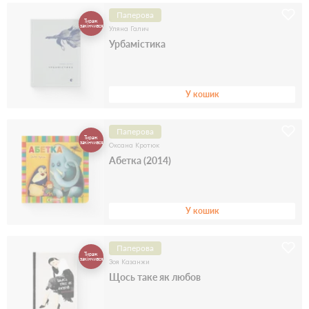
Паперова
Тираж
закінчився
Уляна Галич
Урбамістика
У кошик
Паперова
Тираж
закінчився
Оксана Кротюк
Абетка (2014)
У кошик
Паперова
Тираж
закінчився
Зоя Казанжи
Щось таке як любов