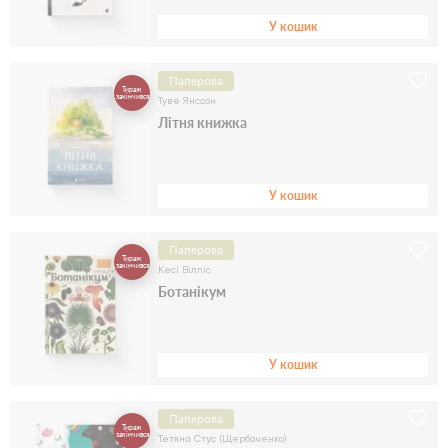
У кошик
Паперова
Тираж
закінчився
Туве Янссон
Літня книжка
У кошик
Паперова
Тираж
закінчився
Кесі Вілліс
Ботанікум
У кошик
Паперова
Тираж
закінчився
Тетяна Стус (Щербаченко)