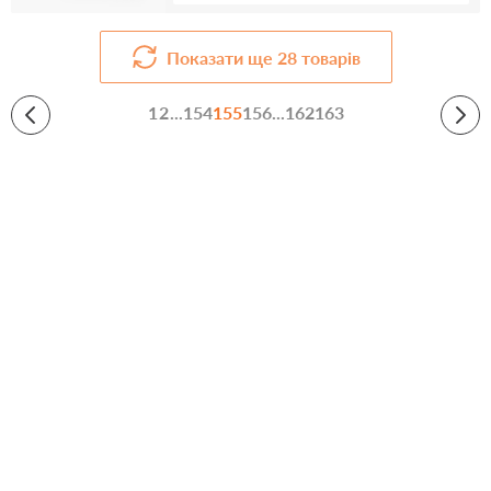
Показати ще
28
товарів
1
2
...
154
155
156
...
162
163