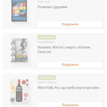
Саллі Руні
Розмови з друзями
Повідомити
Паперова
Лорі Верхомин
Кохання. Життя і смерть з Біллом
Евансом
Повідомити
Паперова
Джастін Геммек
Wine Folly. Усе, що треба знати про вино
Повідомити