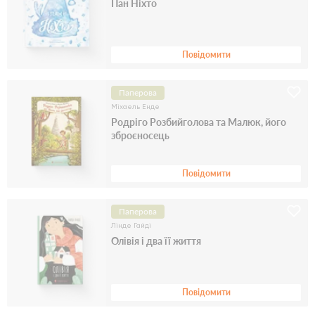
Пан Ніхто
Повідомити
Паперова
Міхаель Енде
Родріго Розбийголова та Малюк, його
зброєносець
Повідомити
Паперова
Лінде Гайді
Олівія і два її життя
Повідомити