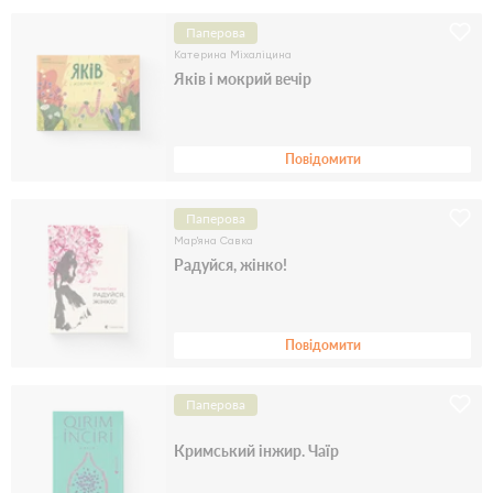
Паперова
Катерина Міхаліцина
Яків і мокрий вечір
Повідомити
Паперова
Мар'яна Савка
Радуйся, жінко!
Повідомити
Паперова
Кримський інжир. Чаїр