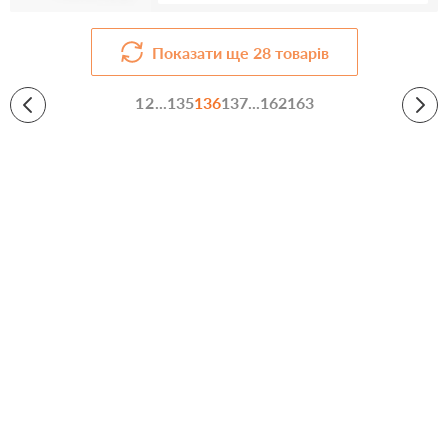
Показати ще
28
товарів
1
2
...
135
136
137
...
162
163