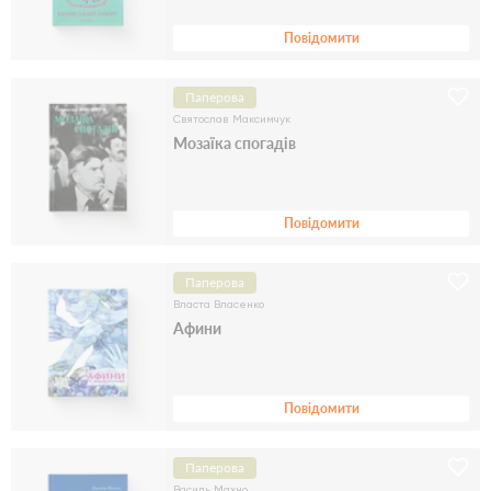
Повідомити
Паперова
Святослав Максимчук
Мозаїка спогадів
Повідомити
Паперова
Власта Власенко
Афини
Повідомити
Паперова
Василь Махно