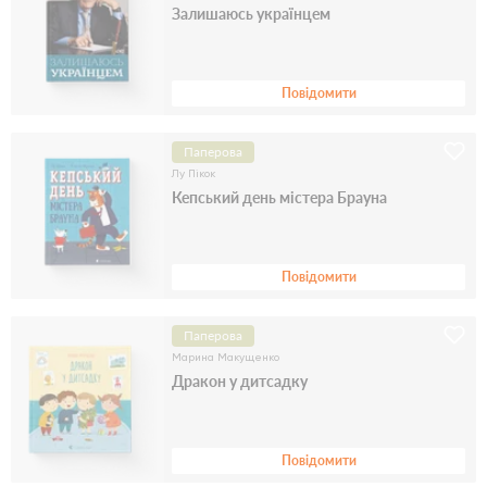
Залишаюсь українцем
Повідомити
Паперова
Лу Пікок
Кепський день містера Брауна
Повідомити
Паперова
Марина Макущенко
Дракон у дитсадку
Повідомити