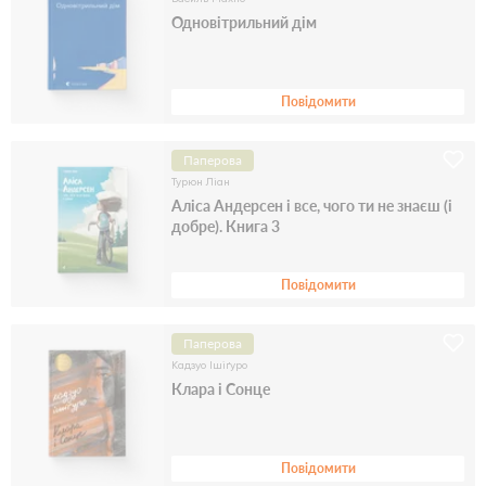
Одновітрильний дім
Повідомити
Паперова
Турюн Ліан
Аліса Андерсен і все, чого ти не знаєш (і
добре). Книга 3
Повідомити
Паперова
Кадзуо Ішіґуро
Клара і Сонце
Повідомити