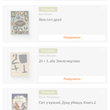
Паперова
Ана Гальйо
Хвостаті друзі
Повідомити
Паперова
Павло Вольвач
20 + 1, або Земля мертвих
Повідомити
Паперова
Ольга Максимчук
Світ у вулкані. Дощ-убивця. Книга 2