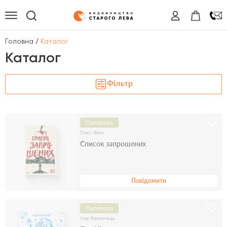
/
Головна
Каталог
Каталог
Фільтр
Паперова
Люсі Фолі
Список запрошених
Повідомити
Паперова
Ігор Калинець