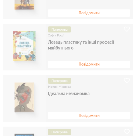
Повідомити
Паперова
Софія Россі
Ловець пластику та інші професії
майбутнього
Повідомити
Паперова
Меґан Міранда
Ідеальна незнайомка
Повідомити
Паперова