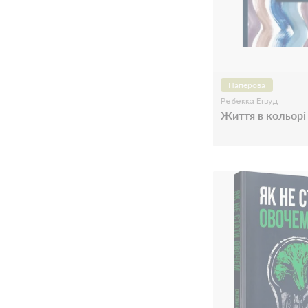
Паперова
Ребекка Етвуд
Життя в кольорі