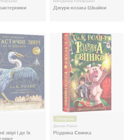
тківський
Володимир Рутківський
рактерники
Джури козака Швайки
Паперова
Джоан Ролінґ
 звірі і де їх
Різдвяна Свинка
елике