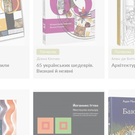
Паперова
Паперова
Діана Клочко
Ален де Ботт
нили
65 українських шедеврів.
Архітекту
Визнані й неявні