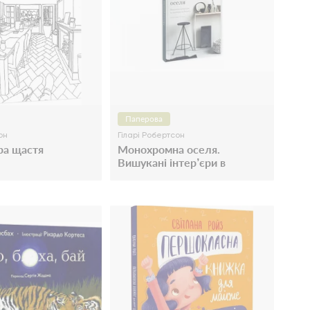
Паперова
он
Гіларі Робертсон
ра щастя
Монохромна оселя.
Вишукані інтер’єри в
чорному та білому