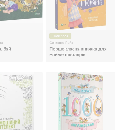
Паперова
ах
Світлана Ройз
, бай
Першокласна книжка для
майже школярів