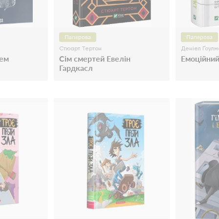
Паперова
Паперова
Стюарт Тертон
Деніел Ґоулм
чем
Сім смертей Евелін
Емоційний
Гардкасл