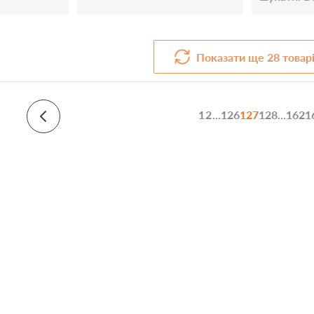
ілюстрова
Показати ще
28
товар
1
2
...
126
127
128
...
162
1