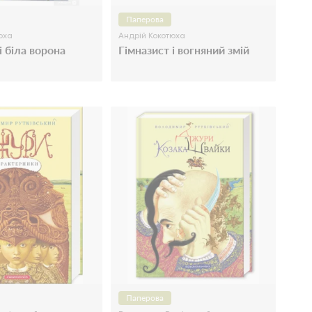
Паперова
юха
Андрій Кокотюха
і біла ворона
Гімназист і вогняний змій
Паперова