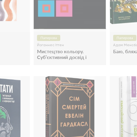
Паперова
Паперова
Йоганнес Іттен
Адам Менсб
Мистецтво кольору.
Баю, бляха
Суб’єктивний досвід і
об’єктивне пізнання як шлях
до мистецтва