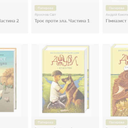
Паперова
Паперова
Ярослав Світ
Андрій Кокот
Частина 2
Троє проти зла. Частина 1
Гімназист 
Паперова
Паперова