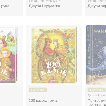
Володимир Рутківський
Володимир Ру
а рука
Джури і кудлатик
Джури-ха
Паперова
Паперова
Джоан Ролінґ
100 казок. Том 2
Фантастичні
шукати. В