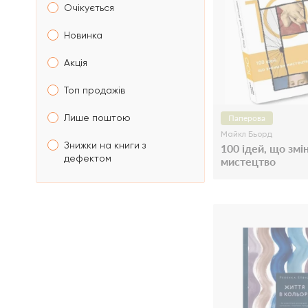
Очікується
Новинка
Акція
Топ продажів
Лише поштою
Паперова
Майкл Бьорд
Знижки на книги з
100 ідей, що змі
дефектом
мистецтво