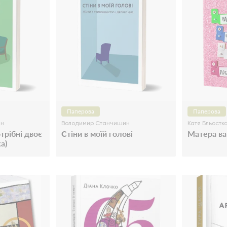
Паперова
Паперова
ин
Володимир Станчишин
Катя Бльостк
трібні двоє
Стіни в моїй голові
Матера ва
а)