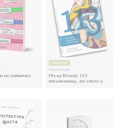
Паперова
а
Ганна Улюра
м не наймичка
Ніч на Венері: 113
письменниць, які сяють у
темряві