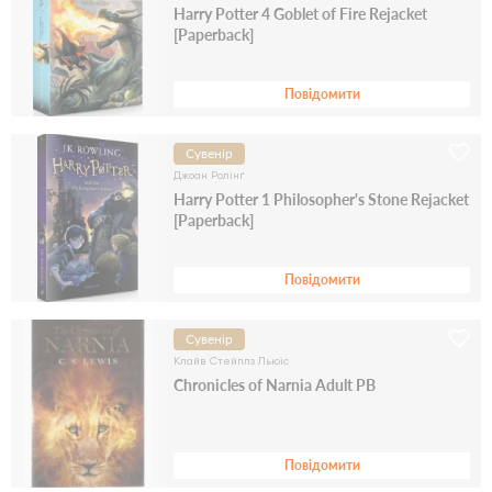
Harry Potter 4 Goblet of Fire Rejacket
[Paperback]
Повідомити
Сувенір
Джоан Ролінґ
Harry Potter 1 Philosopher's Stone Rejacket
[Paperback]
Повідомити
Сувенір
Клайв Стейплз Льюїс
Chronicles of Narnia Adult PB
Повідомити