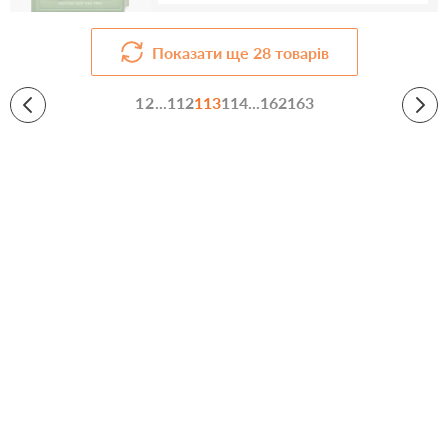
Показати ще
28
товарів
1
2
...
112
113
114
...
162
163