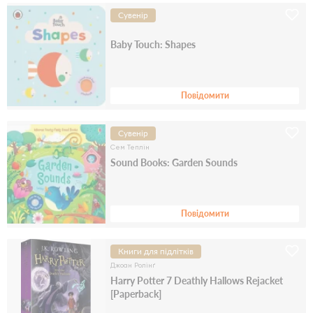
Сувенір
Baby Touch: Shapes
Повідомити
Сувенір
Сем Теплін
Sound Books: Garden Sounds
Повідомити
Книги для підлітків
Джоан Ролінґ
Harry Potter 7 Deathly Hallows Rejacket
[Paperback]