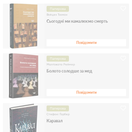
Паперова
Войцех Тохман
Сьогодні ми намалюємо смерть
Повідомити
Паперова
Малґожата Реймер
Болото солодше за мед
Повідомити
Паперова
Стефані Ґарбер
Каравал