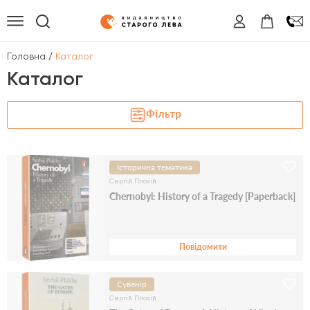
/
Головна
Каталог
Каталог
Фільтр
Історична тематика
Сергій Плохій
Chernobyl: History of a Tragedy [Paperback]
Повідомити
Сувенір
Сергій Плохій