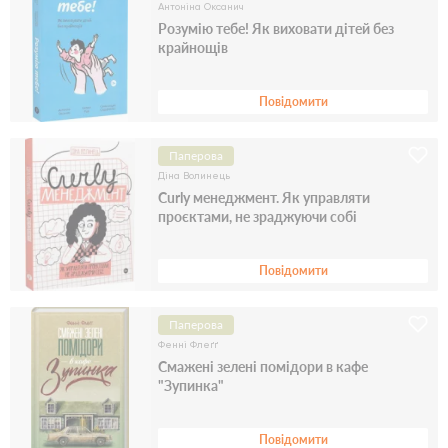
Антоніна Оксанич
Розумію тебе! Як виховати дітей без
крайнощів
Повідомити
Паперова
Діна Волинець
Curly менеджмент. Як управляти
проєктами, не зраджуючи собі
Повідомити
Паперова
Фенні Флеґґ
Смажені зелені помідори в кафе
"Зупинка"
Повідомити