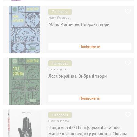
Паперова
Майк Йогансен
Майк Йогансен. Вибрані твори
Повідомити
Паперова
Леся Українка
Леся Українка. Вибрані твори
Повідомити
Паперова
Оксана Мороз
Нація овочів? Як інформація змінює
мислення і поведінку українців. Оксана