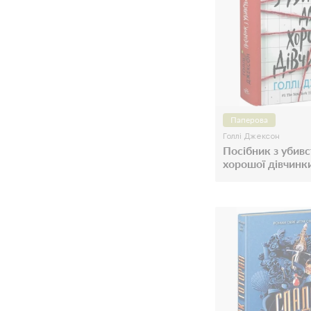
Паперова
Голлі Джексон
Посібник з убивс
хорошої дівчинк