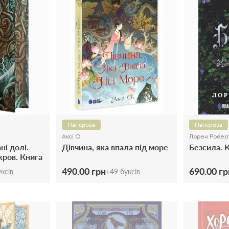
Паперова
Паперова
Аксі О
Лорен Робер
ні долі.
Дівчина, яка впала під море
Безсила. 
кров. Книга
490.00 грн
690.00 гр
ксів
+
49
буксів