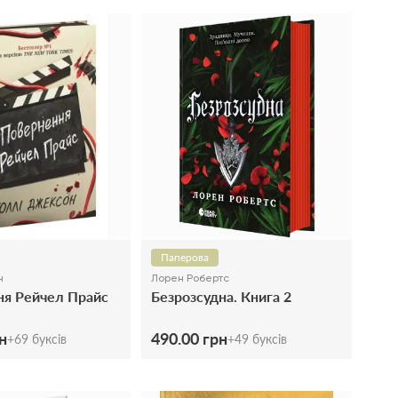
Паперова
н
Лорен Робертс
ня Рейчел Прайс
Безрозсудна. Книга 2
н
490.00 грн
+
69
буксів
+
49
буксів