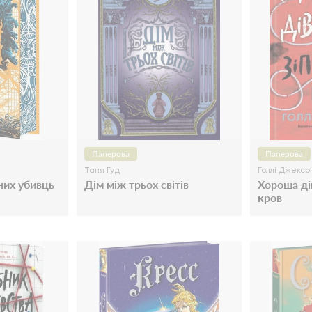
Паперова
Паперова
Таня Гуд
Голлі Джексо
них убивць
Дім між трьох світів
Хороша ді
кров