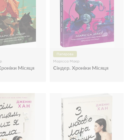
Паперова
р
Марісса Маєр
Хроніки Місяця
Сіндер. Хроніки Місяця