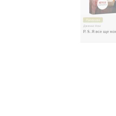
Паперова
Дженні Хан
P. S. Я все ще к