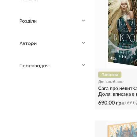
Розділи
Автори
Перекладачі
Паперова
Данієль Єнсен
Сага про невитка
Доля, вписана в 
1
690.00 грн
+
69
бу