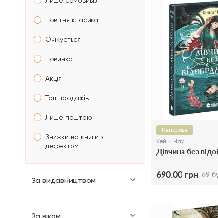
Лише самовивіз
Новітня класика
Очікується
Новинка
Акція
Топ продажів
Лише поштою
Паперова
Знижки на книги з
Кейш Чау
дефектом
Дівчина без від
690.00 грн
+
69
бу
За видавництвом
За віком