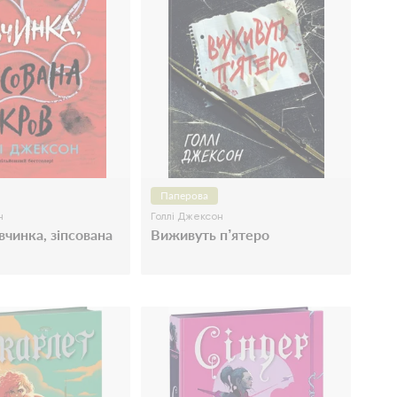
Паперова
н
Голлі Джексон
вчинка, зіпсована
Виживуть п’ятеро