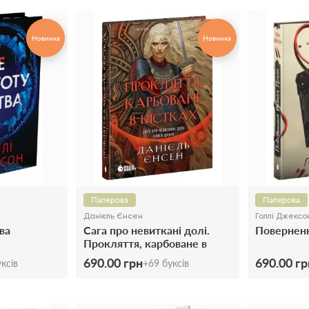
Новинка
Новинка
Паперова
Паперова
Данієль Єнсен
Голлі Джексо
ва
Сага про невиткані долі.
Повернен
Прокляття, карбоване в
кістках. Книга 2
690.00 грн
690.00 гр
ксів
+
69
буксів