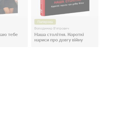
Паперова
Володимир В'ятрович
охаю тебе
Наша столітня. Короткі
нариси про довгу війну