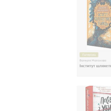
Паперова
Валерія Малахова
Інститут шляхет