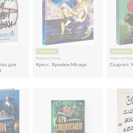
Паперова
Паперова
Марісса Маєр
Марісса Має
тва для
Кресс. Хроніки Місяця
Скарлет. 
и