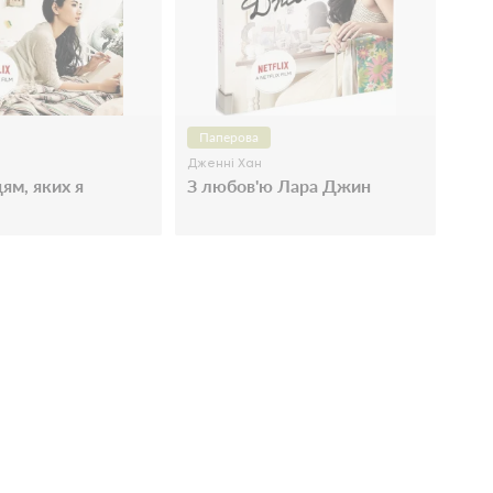
Паперова
Дженні Хан
ям, яких я
З любов'ю Лара Джин