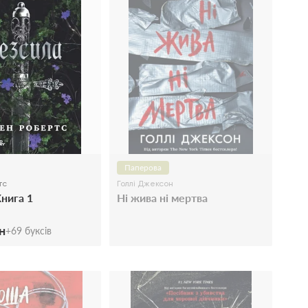
Паперова
тс
Голлі Джексон
Книга 1
Ні жива ні мертва
н
+
69
буксів