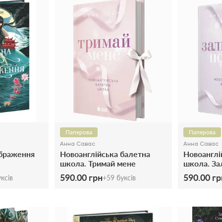
Паперова
Паперова
Анна Савас
Анна Савас
ображення
Новоанглійська балетна
Новоанглі
школа. Тримай мене
школа. За
590.00 грн
590.00 гр
ксів
+
59
буксів