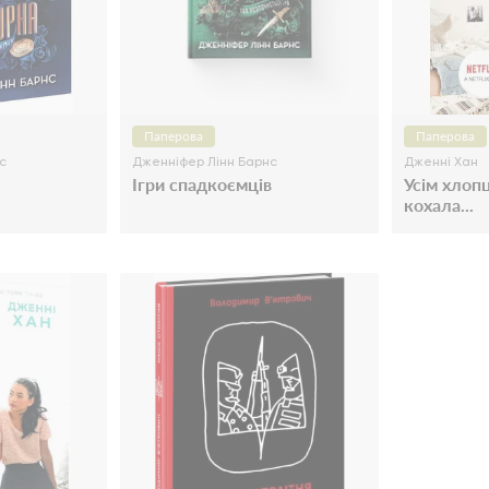
Паперова
Паперова
с
Дженніфер Лінн Барнс
Дженні Хан
Ігри спадкоємців
Усім хлопц
кохала...