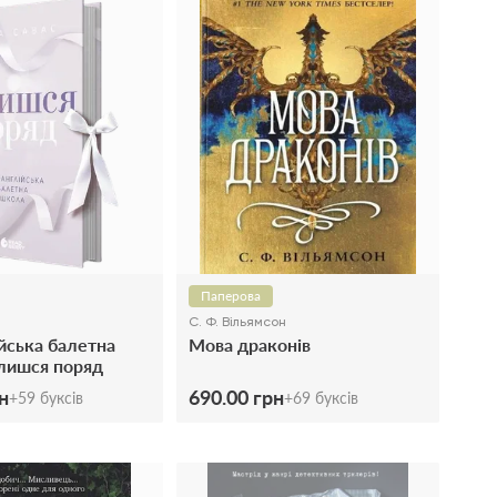
Паперова
С. Ф. Вільямсон
йська балетна
Мова драконів
лишся поряд
н
690.00 грн
+
59
буксів
+
69
буксів