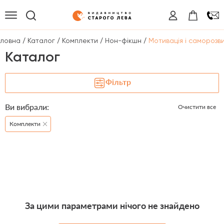
/
/
/
/
оловна
Каталог
Комплекти
Нон-фікшн
Мотивація і саморозв
Каталог
Фільтр
Ви вибрали:
Очистити все
Комплекти
За цими параметрами нічого не знайдено