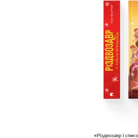
«
Різдвозавр і спи