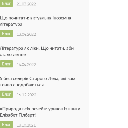
Блог
21.03.2022
Що почитати: актуальна іноземна
література
Блог
13.04.2022
Література як ліки. Що читати, аби
стало легше
Блог
14.04.2022
5 бестселерів Старого Лева, які вам
точно сподобаються
Блог
16.12.2022
«Природа всіх речей»: уривок із книги
Елізабет Ґілберт!
Блог
18.10.2021