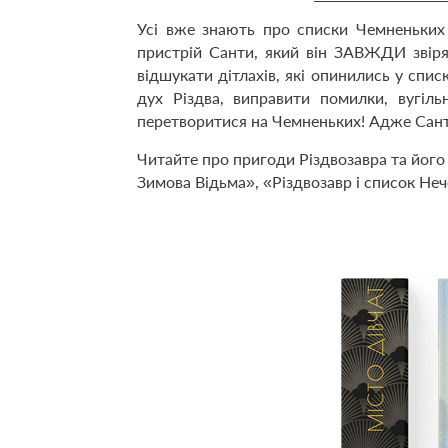
Усі вже знають про списки Чемненьких
пристрій Санти, який він ЗАВЖДИ звіря
відшукати дітлахів, які опинились у спи
дух Різдва, виправити помилки, вугіль
перетворитися на Чемненьких! Адже Санта
Читайте про пригоди Різдвозавра та його 
Зимова Відьма
», «Різдвозавр і список Не