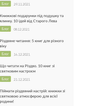
Блог
29.11.2021
Книжкові подарунки під подушку та
ялинку. 10 ідей від Старого Лева
Блог
08.12.2021
Різдвяне читання: 5 книг для різного
віку
Блог
14.12.2021
Що читати на Різдво. 10 книг зі
святковим настроєм
Блог
21.12.2021
Піймати різдвяний настрій: книжки зі
святковою атмосферою для всієї
родини!