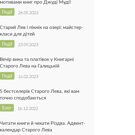
мотивами книг про Джуді Муді!
Події
26.05.2022
Старий Лев і пікнік на озері: майстер-
класи для дітей
Події
23.09.2023
Вечір вина та платівок у Книгарні
Старого Лева на Галицькій
Події
14.02.2023
5 бестселерів Старого Лева, які вам
точно сподобаються
Блог
16.12.2022
Читати книги й чекати Різдва. Адвент-
календар Старого Лева