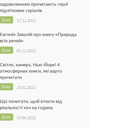
задоволенням прочитають герої
підліткових серіалів
Блог
17.11.2021
Євгенія Завалій про книгу «Природа
всіх речей»
Блог
03.12.2021
Світло, камера, Нью-Йорк! 4
атмосферних книги, які варто
прочитати
Блог
10.01.2022
Що почитати, щоб втекти від
реальності хоч на годину
Блог
19.04.2022