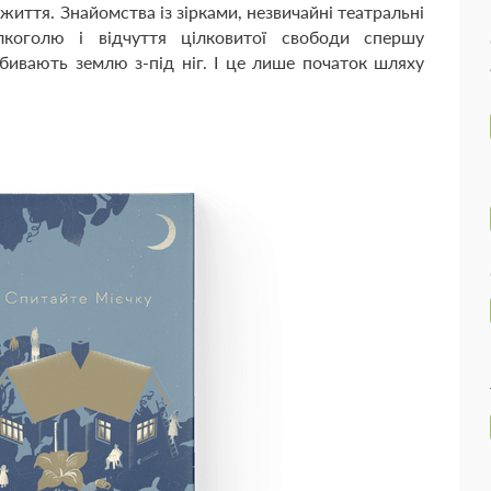
иття. Знайомства із зірками, незвичайні театральні
лкоголю і відчуття цілковитої свободи спершу
бивають землю з-під ніг. І це лише початок шляху