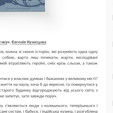
єчку
»,
Євгенія Кузнєцова
к, кожна зі своєю історію, які розуміють одна одну
мі собою, варто лиш почекати, жарти, несподівані
кій втрапляють героїні, сміх крізь сльози, а також
тися у власних думках і бажаннях у великому місті?
 життя на паузу, хоча б до вересня, та повернутися у
 старого будинку відгороджують від усього світу з
 не запитує, зате завжди поруч.
нку з’являються люди з колишнього, теперішнього і
мі сестри, і бабуся, і індійська кузина, і розгублена