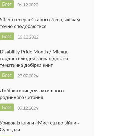
Блог
06.12.2022
5 бестселерів Старого Лева, які вам
точно сподобаються
Блог
16.12.2022
Disability Pride Month / Місяць
гордості людей з інвалідністю:
тематична добірка книг
Блог
23.07.2024
Добірка книг для затишного
родинного читання
Блог
05.12.2024
Уривок із книги «Мистецтво війни»
Сунь-дзи