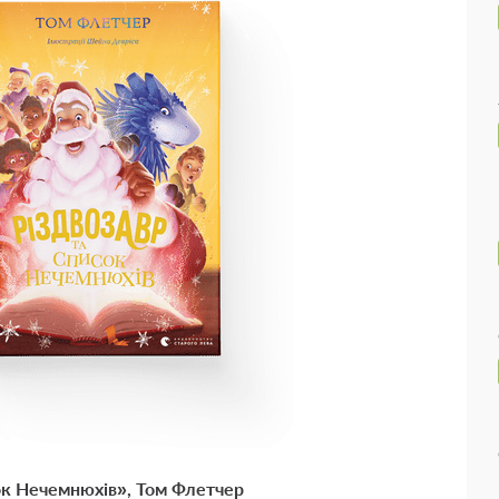
сок Нечемнюхів
»,
Том Флетчер