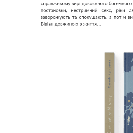
справжньому вирі довоєнного богемного ж
постановки, нестримний секс, ріки а
заворожують та спокушають, а потім ви
Вівіан довжиною в життя…