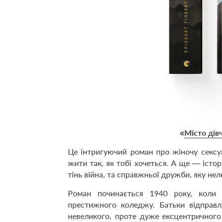
«
Місто дів
Це інтригуючий роман про жіночу сексуа
жити так, як тобі хочеться. А ще — істо
тінь війна, та справжньої дружби, яку нел
Роман починається 1940 року, коли 
престижного коледжу. Батьки відправ
невеликого, проте дуже ексцентричного 