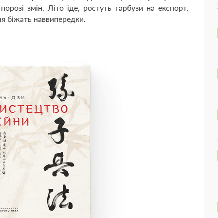
порозі змін. Літо іде, ростуть гарбузи на експорт,
ня біжать наввипередки.