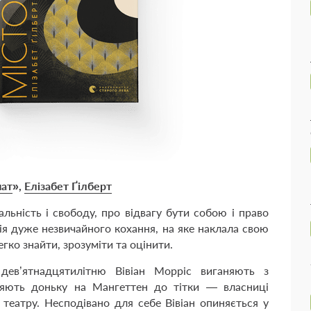
чат
»,
Елізабет Ґілберт
льність і свободу, про відвагу бути собою і право
рія дуже незвичайного кохання, на яке наклала свою
егко знайти, зрозуміти та оцінити.
дев’ятнадцятилітню Вівіан Морріс виганяють з
ляють доньку на Мангеттен до тітки — власниці
театру. Несподівано для себе Вівіан опиняється у