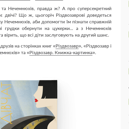
 та Нечемнюхів, правда ж? А про суперсекретний
є двічі? Що ж, цьогоріч Різдвозаврові доведеться
ску Нечемнюхів, аби допомогти їм пізнати справжній
ні грудки обернути на цукерки... а з Нечемнюхів
 вірить, що всі діти заслуговують на другий шанс.
друзів на сторінках книг «
Різдвозавр
», «
Різдвозавр і
чемнюхів» та «
Різдвозавр. Книжка-картинка
».