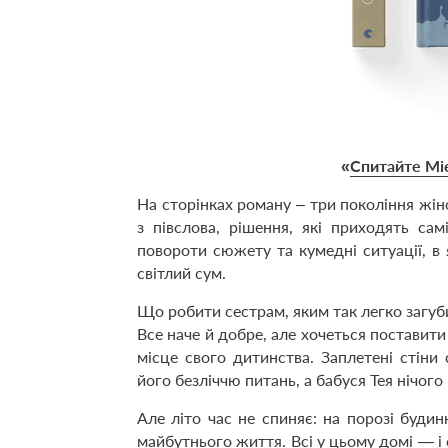
«
Спитайте Мі
На сторінках роману – три покоління жіно
з півслова, рішення, які приходять са
повороти сюжету та кумедні ситуації, в я
світлий сум.
Що робити сестрам, яким так легко загуби
Все наче й добре, але хочеться поставити
місце свого дитинства. Заплетені стіни
його безліччю питань, а бабуся Тея нічого
Але літо час не спиняє: на порозі буди
майбутнього життя. Всі у цьому домі — і са