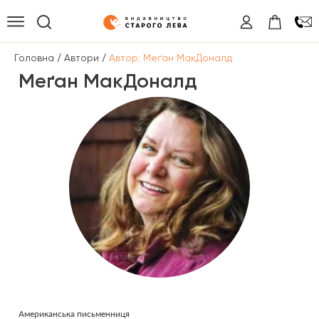
/
/
Головна
Автори
Автор: Меґан МакДоналд
Меґан МакДоналд
Американська письменниця