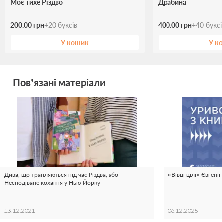
Моє тихе Різдво
Драбина
200.00 грн
+
20
буксів
400.00 грн
+
40
букс
У кошик
У к
Пов’язані матеріали
Дива, що трапляються під час Різдва, або
«Вівці цілі» Євгені
Несподіване кохання у Нью-Йорку
13.12.2021
06.12.2025