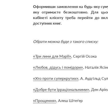
Оформивши замовлення на будь-яку суму,
яку отримаєте безкоштовно. Для цьо
кабінеті клієнту треба перейти до вк
доступних книг.
Обрати можна буде з такого списку:
«Три лини для Марії»
, Сергій Осока
«Любов, дідусь і помідори»
, Наталія Ясі
«Хто проти суперкрутих»
, А. Аудгільд Су
«Добре бути ірраціональними»
, Ден Аріе
«Прощення»
, Алеш Штеґер