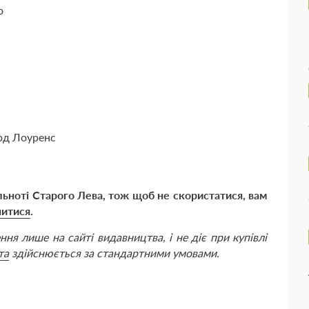
о
ард Лоуренс
ільноті Старого Лева, тож щоб не скористатися, вам
нитися
.
ня лише на сайті видавництва, і не діє при купівлі
та
здійснюється за стандартними умовами.