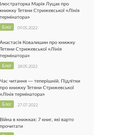
Ілюстраторка Марія Луцак про
книжку Тетяни Стрижевської «Лінія
термінатора»
Блог
09.05.2022
Анастасія Ковалишин про книжку
Тетяни Стрижевської «Лінія
термінатора»
Блог
18.05.2022
Час читання — теперішній. Підлітки
про книжку Тетяни Стрижевської
«Лінія термінатора»
Блог
27.07.2022
Війна в книжках: 7 книг, які варто
прочитати