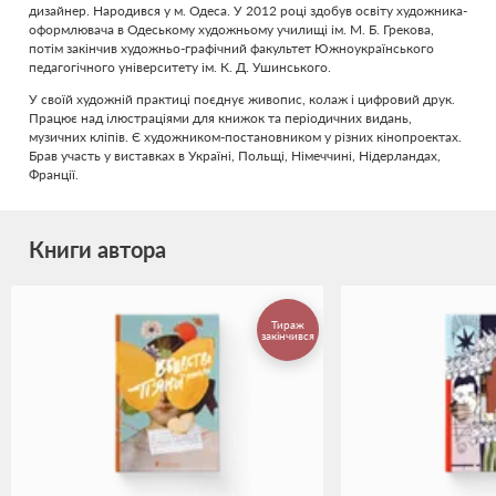
дизайнер. Народився у м. Одеса. У 2012 році здобув освіту художника-
оформлювача в Одеському художньому училищі ім. М. Б. Грекова,
потім закінчив художньо-графічний факультет Южноукраїнського
педагогічного університету ім. К. Д. Ушинського.
У своїй художній практиці поєднує живопис, колаж і цифровий друк.
Працює над ілюстраціями для книжок та періодичних видань,
музичних кліпів. Є художником-постановником у різних кінопроектах.
Брав участь у виставках в Україні, Польщі, Німеччині, Нідерландах,
Франції.
Книги автора
Тираж
закінчився