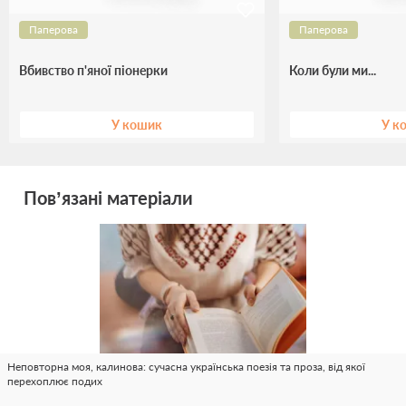
Паперова
Паперова
Вбивство п'яної піонерки
Коли були ми...
У кошик
У к
Пов’язані матеріали
Неповторна моя, калинова: сучасна українська поезія та проза, від якої
перехоплює подих