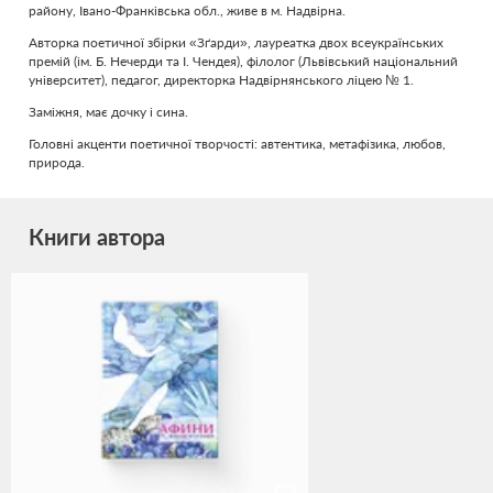
району, Івано-Франківська обл., живе в м. Надвірна.
Авторка поетичної збірки «Зґарди», лауреатка двох всеукраїнських
премій (ім. Б. Нечерди та І. Чендея), філолог (Львівський національний
університет), педагог, директорка Надвірнянського ліцею № 1.
Заміжня, має дочку і сина.
Головні акценти поетичної творчості: автентика, метафізика, любов,
природа.
Книги автора