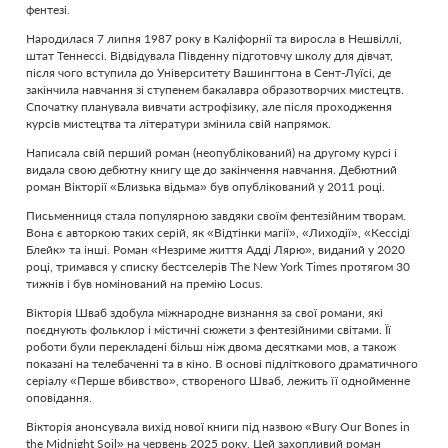
фентезі.
Народилася 7 липня 1987 року в Каліфорнії та виросла в Нешвіллі,
штат Теннессі. Відвідувала Південну підготовчу школу для дівчат,
після чого вступила до Університету Вашингтона в Сент-Луїсі, де
закінчила навчання зі ступенем бакалавра образотворчих мистецтв.
Спочатку планувала вивчати астрофізику, але після проходження
курсів мистецтва та літератури змінила свій напрямок.
Написала свій перший роман (неопублікований) на другому курсі і
видала свою дебютну книгу ще до закінчення навчання. Дебютний
роман Вікторії «Близька відьма» був опублікований у 2011 році.
Письменниця стала популярною завдяки своїм фентезійним творам.
Вона є авторкою таких серій, як «Відтінки магії», «Лиходії», «Кессіді
Блейк» та інші. Роман «Незриме життя Адді Лярю», виданий у 2020
році, тримався у списку бестселерів The New York Times протягом 30
тижнів і був номінований на премію Locus.
Вікторія Шваб здобула міжнародне визнання за свої романи, які
поєднують фольклор і містичні сюжети з фентезійними світами. Її
роботи були перекладені більш ніж двома десятками мов, а також
показані на телебаченні та в кіно. В основі підліткового драматичного
серіалу «Перше вбивство», створеного Шваб, лежить її однойменне
оповідання.
Вікторія анонсувала вихід нової книги під назвою «Bury Our Bones in
the Midnight Soil» на червень 2025 року. Цей захопливий роман