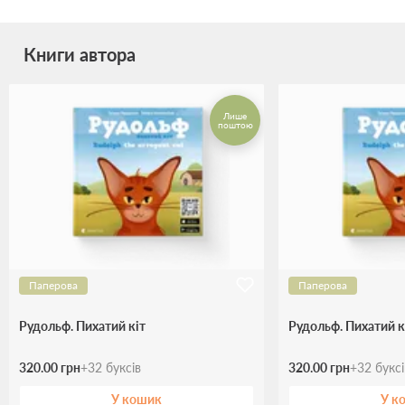
Книги автора
Лише
поштою
Паперова
Паперова
Рудольф. Пихатий кіт
Рудольф. Пихатий к
320.00 грн
+
32
буксів
320.00 грн
+
32
букс
У кошик
У к