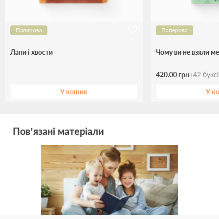
Паперова
Паперова
Лапи і хвости
Чому ви не взяли м
420.00 грн
+
42
букс
У кошик
У к
Пов’язані матеріали