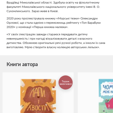
Врадіївці Миколаївської області. Здобула освіту на філологічному
факультеті Миколаївського національного університету імені В. О.
Сухомлинського. Зараз живе в Києві.
2020 року проілюструвала книжку «Морські тезки» Олександри
Орлової, що стала однією з переможниць рейтингу «Топ БараБуки
2020» у номінації «Перша книжка малюка».
«У своїх ілюстраціях завжди стараюся передавати дитячу
невимушеність і при нагоді візуалізовувати деталі з власного
дитинства. Обожнюю оригінальні речі ручної роботи, а інколи їх сама
виготовляю. Мрію створити власну колекцію авторських ляльок».
Книги автора
Тираж
закінчився