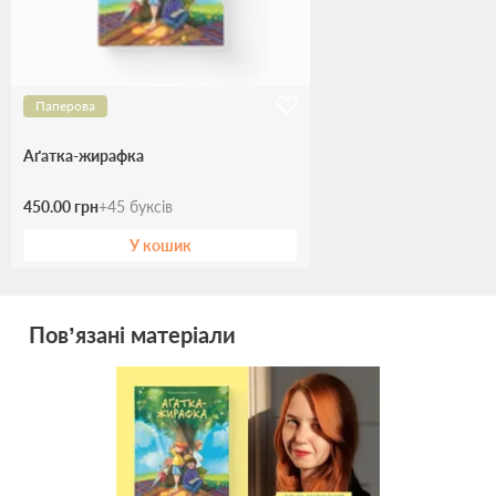
Паперова
Аґатка-жирафка
450.00 грн
+
45
буксів
У кошик
Пов’язані матеріали