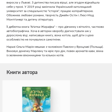
виросла у Львові. З дитинства писала вірші, але згодом віднайшла
себе у прозі. У 2019 році закінчила Український католицький
університет за спеціальністю "історія", працює копірайтеркою.
Обожнює любовні романи, творчість Джейн Остін і Люсі-Мод
Монтґомері та дитячу літературу.
Її дебютна книга "Аґатка-Жирафка" – про дівчинку з вітиліго, частково
автобіографічна. Хоча в авторки хворобу діагностували аж у
дорослому віці, написавши книгу, вона хотіла, щоб діти з цією
особливістю не почувалися самотніми.
Наразі Ольга-Марія мешкає з чоловіком Павлом у Вроцлаві (Польща).
Виховує донечку Марлену та мріє про дім, повен ароматів кави, вікна
із зеленими віконницями та кількох котів.
Книги автора