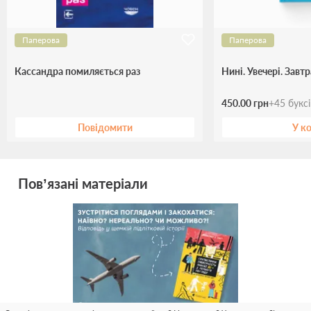
Паперова
Паперова
Кассандра помиляється раз
Нині. Увечері. Завтр
450.00 грн
+
45
букс
Повідомити
У к
Пов’язані матеріали