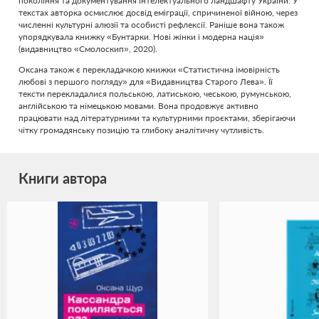
покоління та документування інтелектуального ландшафту України. У
текстах авторка осмислює досвід еміграції, спричиненої війною, через
численні культурні алюзії та особисті рефлексії. Раніше вона також
упорядкувала книжку «Бунтарки. Нові жінки і модерна нація»
(видавництво «Смолоскип», 2020).
Оксана також є перекладачкою книжки «Статистична імовірність
любові з першого погляду» для «Видавництва Старого Лева». Її
тексти перекладалися польською, латиською, чеською, румунською,
англійською та німецькою мовами. Вона продовжує активно
працювати над літературними та культурними проєктами, зберігаючи
чітку громадянську позицію та глибоку аналітичну чутливість.
Книги автора