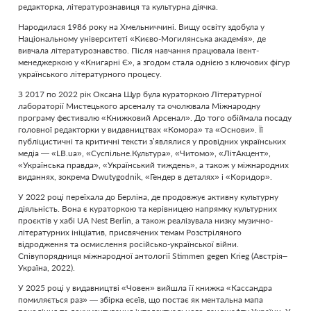
редакторка, літературознавиця та культурна діячка.
Народилася 1986 року на Хмельниччині. Вищу освіту здобула у
Національному університеті «Києво-Могилянська академія», де
вивчала літературознавство. Після навчання працювала івент-
менеджеркою у «Книгарні Є», а згодом стала однією з ключових фігур
українського літературного процесу.
З 2017 по 2022 рік Оксана Щур була кураторкою Літературної
лабораторії Мистецького арсеналу та очолювала Міжнародну
програму фестивалю «Книжковий Арсенал». До того обіймала посаду
головної редакторки у видавництвах «Комора» та «Основи». Її
публіцистичні та критичні тексти з’являлися у провідних українських
медіа — «LB.ua», «Суспільне.Культура», «Читомо», «ЛітАкцент»,
«Українська правда», «Український тиждень», а також у міжнародних
виданнях, зокрема Dwutygodnik, «Гендер в деталях» і «Коридор».
У 2022 році переїхала до Берліна, де продовжує активну культурну
діяльність. Вона є кураторкою та керівницею напрямку культурних
проєктів у хабі UA Nest Berlin, а також реалізувала низку музично-
літературних ініціатив, присвячених темам Розстріляного
відродження та осмислення російсько-української війни.
Співупорядниця міжнародної антології Stimmen gegen Krieg (Австрія–
Україна, 2022).
У 2025 році у видавництві «Човен» вийшла її книжка «Кассандра
помиляється раз» — збірка есеїв, що постає як ментальна мапа