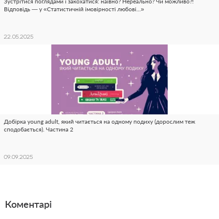
Зустрітися поглядами і закохатися: наївно? Нереально? Чи можливо?!
Відповідь — у «Статистичній імовірності любові...»
22.05.2025
Добірка young adult, який читається на одному подиху (дорослим теж
сподобається). Частина 2
09.09.2025
Коментарі