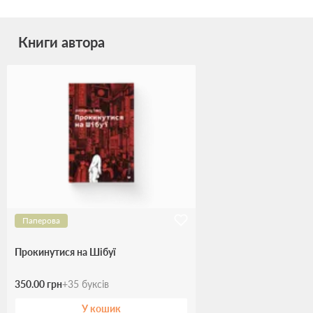
Книги автора
Паперова
Прокинутися на Шібуї
350.00 грн
+
35
буксів
У кошик