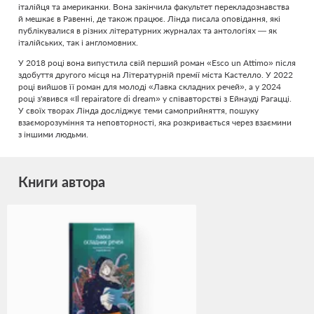
італійця та американки. Вона закінчила факультет перекладознавства
й мешкає в Равенні, де також працює. Лінда писала оповідання, які
публікувалися в різних літературних журналах та антологіях — як
італійських, так і англомовних.
У 2018 році вона випустила свій перший роман «Esco un Attimo» після
здобуття другого місця на Літературній премії міста Кастелло. У 2022
році вийшов її роман для молоді «Лавка складних речей», а у 2024
році з'явився «Il repairatore di dream» у співавторстві з Ейнауді Рагацці.
У своїх творах Лінда досліджує теми самоприйняття, пошуку
взаєморозуміння та неповторності, яка розкривається через взаємини
з іншими людьми.
Книги автора