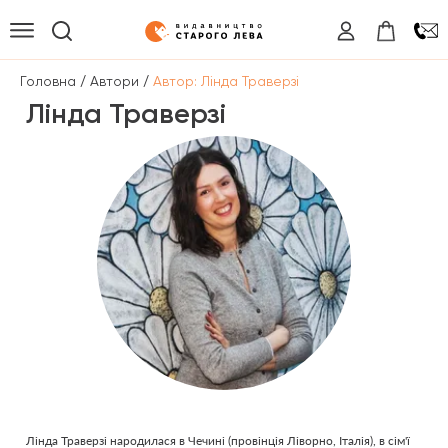
/
/
Головна
Автори
Автор: Лінда Траверзі
Лінда Траверзі
Лінда Траверзі народилася в Чечині (провінція Ліворно, Італія), в сім'ї