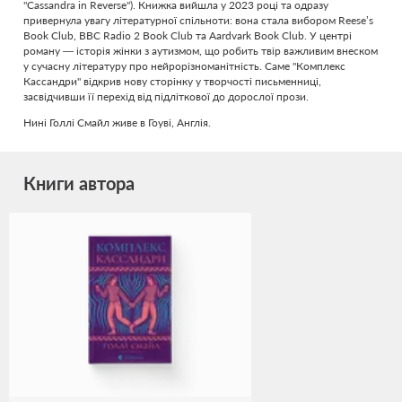
"Cassandra in Reverse"). Книжка вийшла у 2023 році та одразу
привернула увагу літературної спільноти: вона стала вибором Reese’s
Book Club, BBC Radio 2 Book Club та Aardvark Book Club. У центрі
роману — історія жінки з аутизмом, що робить твір важливим внеском
у сучасну літературу про нейрорізноманітність. Саме "Комплекс
Кассандри" відкрив нову сторінку у творчості письменниці,
засвідчивши її перехід від підліткової до дорослої прози.
Нині Голлі Смайл живе в Гоуві, Англія.
Книги автора