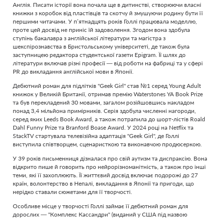
Англія. Писати історії вона почала ще в дитинстві, створюючи власні
книжки з коробок від пластівців та скотчу й змушуючи родину бути її
першими читачами. У п’ятнадцять років Голлі працювала моделлю,
проте цей досвід не приніс їй задоволення. Згодом вона здобула
ступінь бакалавра з англійської літератури та магістра з
шекспірознавства в Бристольському університеті, де також була
заступницею редактора студентської газети Epigram. Її шлях до
літератури включав різні професії — від роботи на фабриці та у сфері
PR до викладання англійської мови в Японії.
Дебютний роман для підлітків "Geek Girl" став №1 серед Young Adult
книжок у Великій Британії, отримав премію Waterstones YA Book Prize
та був перекладений 30 мовами, загалом розійшовшись накладом
понад 3,4 мільйона примірників. Серія здобула численні нагороди,
серед яких Leeds Book Award, а також потрапила до шорт-лістів Roald
Dahl Funny Prize та Branford Boase Award. У 2024 році на Netflix та
StackTV стартувала телевізійна адаптація "Geek Girl", де Голлі
виступила співтворцем, сценаристкою та виконавчою продюсеркою.
У 39 років письменниця дізналася про свій аутизм та диспраксію. Вона
відкрито пише й говорить про нейрорізноманітність, а також про інші
теми, які її захоплюють. Її життєвий досвід включає подорожі до 27
країн, волонтерство в Непалі, викладання в Японії та пригоди, що
нерідко ставали сюжетами для її творчості.
Особливе місце у творчості Голлі займає її дебютний роман для
дорослих — "Комплекс Кассандри" (виданий у США під назвою