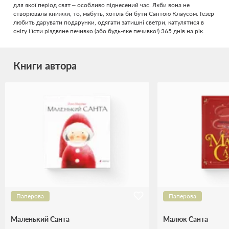
для якої період свят – особливо піднесений час. Якби вона не
створювала книжки, то, мабуть, хотіла би бути Сантою Клаусом. Гезер
любить дарувати подарунки, одягати затишні светри, катулятися в
снігу і їсти різдвяне печивко (або будь-яке печивко!) 365 днів на рік.
Книги автора
Паперова
Паперова
Маленький Санта
Малюк Санта