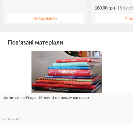
180.00 грн
+
18
букс
Повідомити
У к
Пов’язані матеріали
Що читати на Різдво. 10 книг зі святковим настроєм
22.12.2021