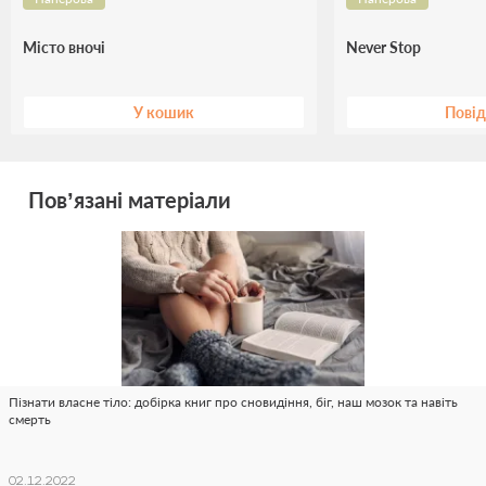
Місто вночі
Never Stop
У кошик
Пові
Пов’язані матеріали
Пізнати власне тіло: добірка книг про сновидіння, біг, наш мозок та навіть
смерть
02.12.2022