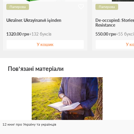
Паперова
Паперова
Ukraїner. Ukrayinanıñ içinden
De-occupied: Stories
Resistance
1320.00 грн
+
132
буксів
550.00 грн
+
55
букс
У кошик
У к
Пов’язані матеріали
12 книг про Україну та українців