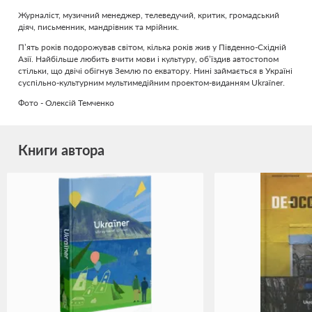
Журналіст, музичний менеджер, телеведучий, критик, громадський
діяч, письменник, мандрівник та мрійник.
П’ять років подорожував світом, кілька років жив у Південно-Східній
Азії. Найбільше любить вчити мови і культуру, об’їздив автостопом
стільки, що двічі обігнув Землю по екватору. Нині займається в Україні
суспільно-культурним мультимедійним проектом-виданням Ukraїner.
Фото - Олексій Темченко
Книги автора