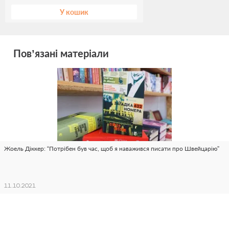
У кошик
Пов’язані матеріали
Жоель Діккер: “Потрібен був час, щоб я наважився писати про Швейцарію”
11.10.2021