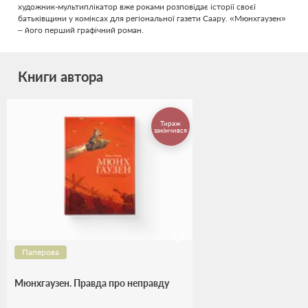
художник-мультиплікатор вже роками розповідає історії своєї
батьківщини у коміксах для регіональної газети Саару. «Мюнхгаузен»
– його перший графічний роман.
Книги автора
Тираж
закінчився
Паперова
Мюнхгаузен. Правда про неправду