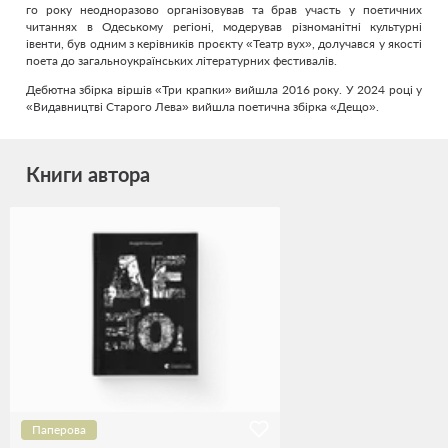
го року неодноразово організовував та брав участь у поетичних
читаннях в Одеському регіоні, модерував різноманітні культурні
івенти, був одним з керівників проєкту «Театр вух», долучався у якості
поета до загальноукраїнських літературних фестивалів.
Дебютна збірка віршів «Три крапки» вийшла 2016 року. У 2024 році у
«Видавництві Старого Лева» вийшла поетична збірка
«Дещо»
.
Книги автора
Паперова